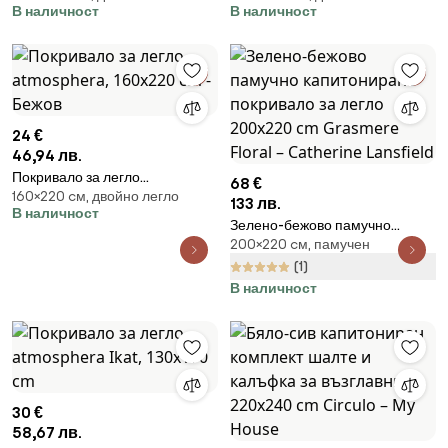
В наличност
В наличност
24 €
46,94 лв.
Покривало за легло
68 €
160×220 cм, двойно легло
atmosphera, 160x220 cm -
133 лв.
В наличност
Бежов
Зелено-бежово памучно
200×220 cм, памучен
капитонирано покривало за
легло 200x220 cm Grasmere
(1)
Floral – Catherine Lansfield
В наличност
30 €
58,67 лв.