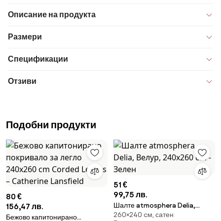
Описание на продукта
Размери
Спецификации
Отзиви
Подобни продукти
51 €
99,75 лв.
80 €
Шалте atmosphera Delia,
156,47 лв.
260×240 cм, сатен
Велур, 240x260 cm - Зелен
Бежово капитонирано