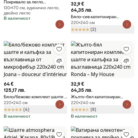
Покривало за легло
32,9 €
130×170 cм, единично легло,
atmosphera Ikat, 130x170 cm
64,35 лв.
двойно легло
Бяло-сив капитониран
В наличност
220×240 cм
комплект шалте и калъфка за
възглавница 220x240 cm
(2)
Circulo – My House
64 €
32,9 €
125,17 лв.
64,35 лв.
Бяло/бежово комплект шалте и
Жълто-бял капитониран
220×240 cм
220×240 cм
калъфка за възглавница от
комплект шалте и калъфка за
микрофибър 220x240 cm
възглавница 220x240 cm
(4)
(8)
Joana – douceur d'intérieur
Ronda – My House
В наличност
В наличност