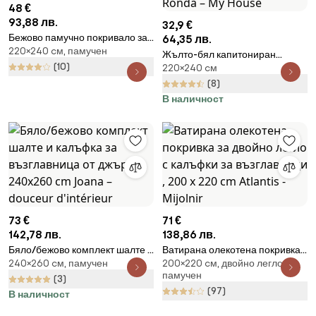
48 €
93,88 лв.
32,9 €
Бежово памучно покривало за
64,35 лв.
220×240 cм, памучен
легло 220x240 cm Lotus –
Жълто-бял капитониран
Mijolnir
(10)
220×240 cм
комплект шалте и калъфка за
възглавница 220x240 cm
(8)
Ronda – My House
В наличност
73 €
71 €
142,78 лв.
138,86 лв.
Бяло/бежово комплект шалте и
Ватирана олекотена покривка
240×260 cм, памучен
200×220 cм, двойно легло,
калъфка за възглавница от
за двойно легло с калъфки за
памучен
джърси 240x260 cm Joana –
възглавници , 200 x 220 cm
(3)
(97)
douceur d'intérieur
Atlantis - Mijolnir
В наличност