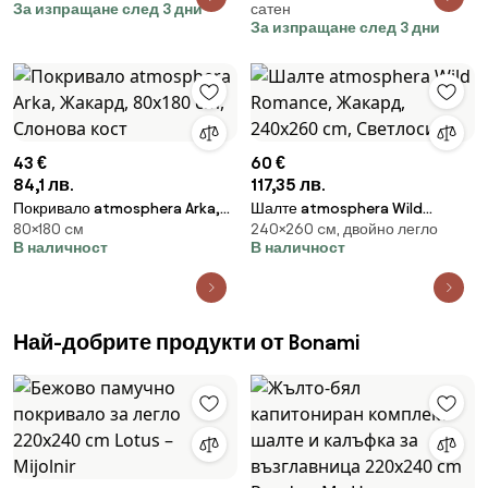
За изпращане след 3 дни
сатен
Ширина: 200 см | Дължина: 220
Ширина: 200 см | Дължина: 220
За изпращане след 3 дни
см
см
43 €
60 €
84,1 лв.
117,35 лв.
Покривало atmosphera Arka,
Шалте atmosphera Wild
80×180 cм
240×260 cм, двойно легло
Жакард, 80x180 cm, Слонова
Romance, Жакард, 240x260
В наличност
В наличност
кост
cm, Светлосин
Най-добрите продукти от Bonami