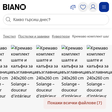
Пропускане към съдържанието
Търсене
Пропускане към футъра
Текстил
Постелки и завивки
Кувертюри
Кремаво комплект шалте
Покажи всички файлове (7)