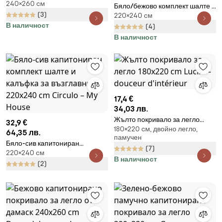
240×260 cм
покривало за легло 240x260
Бяло/бежово комплект шалте и
cm Corded Leaves – Catherine
(3)
220×240 cм
калъфка за възглавница от
Lansfield
В наличност
микрофибър 220x240 cm
(4)
Joana – douceur d'intérieur
В наличност
17,4 €
34,03 лв.
Жълто покривало за легло
32,9 €
180×220 cм, двойно легло,
180x220 cm Lucile – douceur
64,35 лв.
памучен
d'intérieur
Бяло-сив капитониран
(7)
220×240 cм
комплект шалте и калъфка за
В наличност
възглавница 220x240 cm
(2)
Circulo – My House