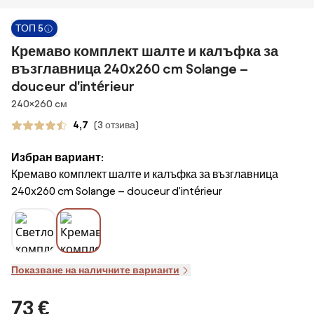
ТОП 5
Кремаво комплект шалте и калъфка за
възглавница 240x260 cm Solange –
douceur d'intérieur
Размери
240×260 cм
4,7
(3 отзива)
Избран вариант:
Кремаво комплект шалте и калъфка за възглавница
240x260 cm Solange – douceur d'intérieur
Показване на наличните варианти
73 €