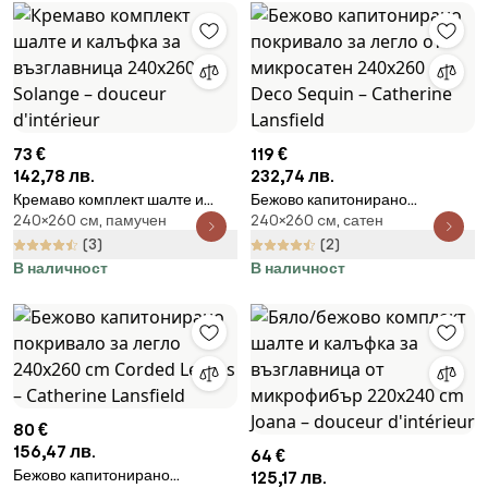
73 €
119 €
142,78 лв.
232,74 лв.
Кремаво комплект шалте и
Бежово капитонирано
240×260 cм, памучен
240×260 cм, сатен
калъфка за възглавница
покривало за легло от
240x260 cm Solange –
микросатен 240x260 cm Deco
(3)
(2)
douceur d'intérieur
Sequin – Catherine Lansfield
В наличност
В наличност
80 €
156,47 лв.
64 €
Бежово капитонирано
125,17 лв.