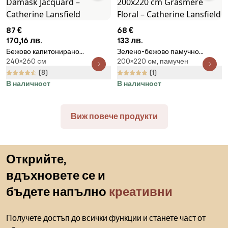
87 €
68 €
170,16 лв.
133 лв.
Бежово капитонирано
Зелено-бежово памучно
240×260 cм
200×220 cм, памучен
покривало за легло от дамаск
капитонирано покривало за
240x260 cm Damask Jacquard
легло 200x220 cm Grasmere
(8)
(1)
– Catherine Lansfield
Floral – Catherine Lansfield
В наличност
В наличност
Виж повече продукти
Пропускане към началото
Открийте,
вдъхновете се и
бъдете напълно
креативни
Получете достъп до всички функции и станете част от