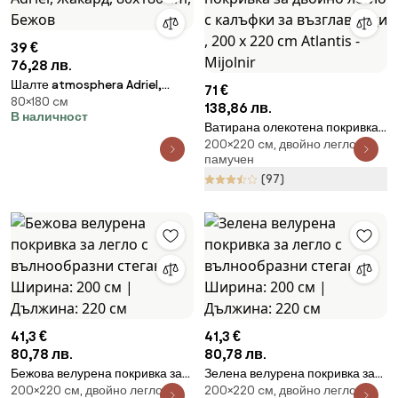
39 €
76,28 лв.
Шалте atmosphera Adriel,
71 €
80×180 cм
Жакард, 80x180 cm, Бежов
138,86 лв.
В наличност
Ватирана олекотена покривка
200×220 cм, двойно легло,
за двойно легло с калъфки за
памучен
възглавници , 200 x 220 cm
(97)
Atlantis - Mijolnir
41,3 €
41,3 €
80,78 лв.
80,78 лв.
Бежова велурена покривка за
Зелена велурена покривка за
200×220 cм, двойно легло
200×220 cм, двойно легло,
легло с вълнообразни стегания
легло с вълнообразни стегания