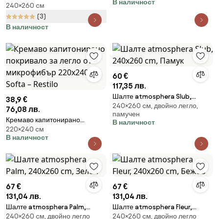
В наличност
240×260 cм
покривало за легло 240x260
cm Corded Leaves – Catherine
(3)
Lansfield
В наличност
60 €
117,35 лв.
Шалте atmosphera Slub,
38,9 €
240×260 cм, двойно легло,
240x260 cm, Памук
76,08 лв.
памучен
Кремаво капитонирано
В наличност
220×240 cм
покривало за легло от
В наличност
микрофибър 220x240 cm
Softa – Restilo
67 €
67 €
131,04 лв.
131,04 лв.
Шалте atmosphera Palm,
Шалте atmosphera Fleur,
240×260 cм, двойно легло
240×260 cм, двойно легло
240x260 cm, Зелен
240x260 cm, Бежов