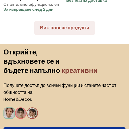
Безплатна доставка
Асистент за почистване, Авто.
С панти, многофункционален
фурна с горещ въздух SMEG
изключване, Черен
За изпращане след 2 дни
Collezione MOC02EGMEU,
900W, 27 л, 25 програми,
Плавно затваряне,
Виж повече продукти
Индивидуални настройки,
Зелен
Пропускане към началото
Открийте,
вдъхновете се и
бъдете напълно
креативни
Получете достъп до всички функции и станете част от
общността на
Home&Decor.