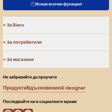
Искам всички функции!
За Biano
За потребители
За магазини
Не забравяйте да проучите
Продукти
Вдъхновение
AI designer
Последвайте ни в социалните мрежи