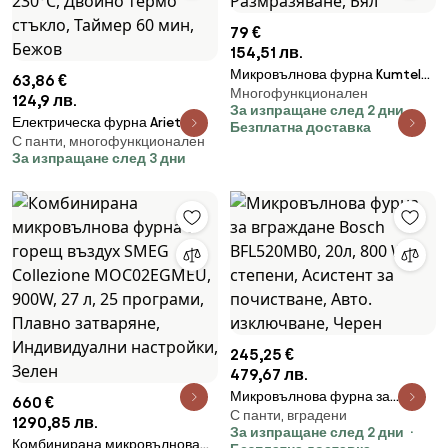
79 €
154,51 лв.
Микровълнова фурна Kumtel
63,86 €
Многофункционален
HM-19, 600W, 17 л, 6 степени,
124,9 лв.
За изпращане след 2 дни
Таймер, Размразяване, Бял
Електрическа фурна Ariete
Безплатна доставка
С панти, многофункционален
VINTAGE 3919/03, 800W, 10 л, 3
За изпращане след 3 дни
режима, До 230°C, Двойно
термо стъкло, Таймер 60 мин,
Бежов
245,25 €
479,67 лв.
Микровълнова фурна за
660 €
С панти, вградени
вграждане Bosch BFL520MB0,
1290,85 лв.
За изпращане след 2 дни
20л, 800 W, 5 степени,
Комбинирана микровълнова