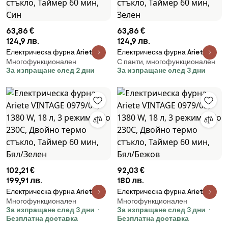
63,86 €
63,86 €
124,9 лв.
124,9 лв.
Електрическа фурна Ariete
Електрическа фурна Ariete
Многофункционален
С панти, многофункционален
VINTAGE 3919/05, 800W, 10 л, 3
VINTAGE 3919/04, 800W, 10 л, 3
За изпращане след 2 дни
За изпращане след 3 дни
режима, До 230°C, Двойно
режима, До 230°C, Двойно
термо стъкло, Таймер 60 мин,
термо стъкло, Таймер 60 мин,
Син
Зелен
102,21 €
92,03 €
199,91 лв.
180 лв.
Електрическа фурна Ariete
Електрическа фурна Ariete
Многофункционален
Многофункционален
VINTAGE 0979/04, 1380 W, 18 л, 3
VINTAGE 0979/03, 1380 W, 18 л, 3
За изпращане след 3 дни
За изпращане след 3 дни
режима, До 230C, Двойно
режима, До 230C, Двойно
Безплатна доставка
Безплатна доставка
термо стъкло, Таймер 60 мин,
термо стъкло, Таймер 60 мин,