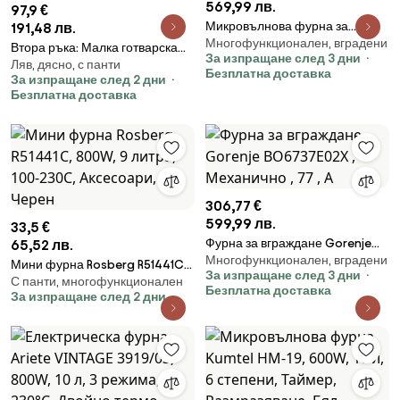
569,99 лв.
97,9 €
Микровълнова фурна за
191,48 лв.
Многофункционален, вградени
вграждане Whirlpool
Втора ръка: Малка готварска
За изпращане след 3 дни
MBNA920B, 22 л, 750 W, 4 нива,
Ляв, дясно, с панти
печка Elite EMO-FL 65 2591,
Безплатна доставка
За изпращане след 2 дни
Грил, Размразяване, Таймер,
2000W, 65 литра, 3 режима,
Безплатна доставка
Автоматични програми, Черен
Двойно стъкло, Термостат,
Таймер, Турбо вентилатор, Сив
306,77 €
599,99 лв.
33,5 €
Фурна за вграждане Gorenje
65,52 лв.
Многофункционален, вградени
BO6737E02X , Механично , 77 ,
Мини фурна Rosberg R51441C,
За изпращане след 3 дни
А
С панти, многофункционален
800W, 9 литра, 100-230C,
Безплатна доставка
За изпращане след 2 дни
Аксесоари, Черен