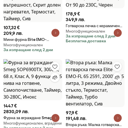
178,9 €
349,9 лв.
Готварска печка с керамичен
107,32 €
Многофункционален
плот Elite EMO-2511, 4300W, 48
209,9 лв.
За изпращане след 2 дни
л, 2 котлона, 4 нагревателя, От
Мини фурна Elite EMO-
Безплатна доставка
90 до 230C, Черен
Многофункционален
38300G, 1800W, 38 л, 3
За изпращане след 2 дни
функции, Двойно стъкло,
Поцинкована вътрешност,
Скрит долен нагревател,
Термостат, Таймер, Сив
1447 €
2830,09 лв.
97,9 €
Фурна за вграждане Smeg
191,48 лв.
Многофункционален, вградени
SOP6900TX, 3000W, 68 л, Клас
Втора ръка: Малка готварска