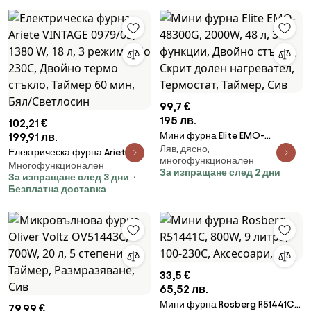
Бял/Зелен
Бял/Бежов
99,7 €
195 лв.
102,21 €
Мини фурна Elite EMO-
199,91 лв.
Ляв, дясно,
48300G, 2000W, 48 л, 3
Електрическа фурна Ariete
многофункционален
функции, Двойно стъкло, Скрит
Многофункционален
VINTAGE 0979/05, 1380 W, 18 л, 3
За изпращане след 2 дни
За изпращане след 3 дни
долен нагревател, Термостат,
режима, До 230C, Двойно
Безплатна доставка
Таймер, Сив
термо стъкло, Таймер 60 мин,
Бял/Светлосин
33,5 €
65,52 лв.
Мини фурна Rosberg R51441C,
79,99 €