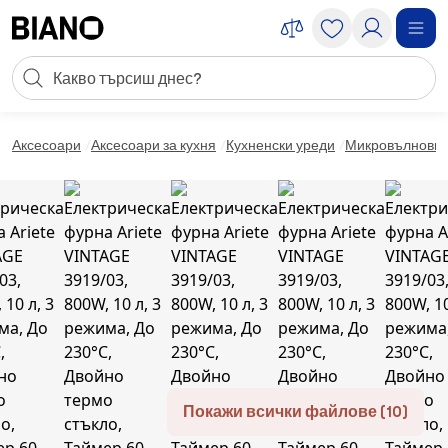
Пропускане към съдържанието
Търсене
Пропускане към футъра
Аксесоари
Аксесоари за кухня
Кухненски уреди
Микровълнови
Покажи всички файлове (10)