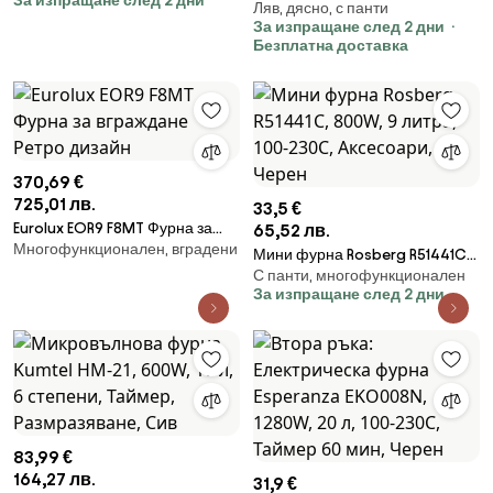
За изпращане след 2 дни
A, 9 функции и 5 нива на
Ляв, дясно, с панти
печка Elite EMO-FL 65 2591,
готвене, Самопочистване,
За изпращане след 2 дни
2000W, 65 литра, 3 режима,
Безплатна доставка
Таймер, 30-280C, Инокс
Двойно стъкло, Термостат,
Таймер, Турбо вентилатор, Сив
370,69 €
725,01 лв.
33,5 €
Eurolux EOR9 F8MT Фурна за
65,52 лв.
Многофункционален, вградени
вграждане Ретро дизайн
Мини фурна Rosberg R51441C,
С панти, многофункционален
800W, 9 литра, 100-230C,
За изпращане след 2 дни
Аксесоари, Черен
83,99 €
164,27 лв.
31,9 €