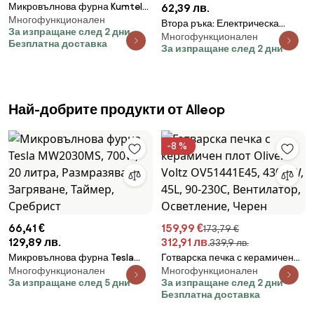
Микровълнова фурна Kumtel
62,39 лв.
Многофункционален
HM-21, 600W, 17 л, 6 степени,
Втора ръка: Електрическа
За изпращане след 2 дни
Таймер, Размразяване, Сив
Многофункционален
фурна Esperanza EKO008N,
Безплатна доставка
За изпращане след 2 дни
1280W, 20 л, 100-230C, Таймер
60 мин, Черен
Най-добрите продукти от Alleop
-8 %
66,41 €
159,99 €
173,79 €
129,89 лв.
312,91 лв.
339,9 лв.
Микровълнова фурна Tesla
Готварска печка с керамичен
Многофункционален
Многофункционален
MW2030MS, 700W, 20 литра,
плот Oliver Voltz OV51441E45,
За изпращане след 5 дни
За изпращане след 2 дни
Размразяване, Загряване,
4300 W, 45L, 90-230C,
Безплатна доставка
Таймер, Сребрист
Вентилатор, Осветление,
Черен