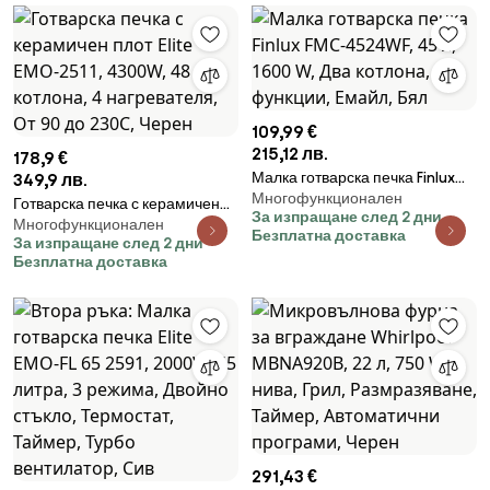
109,99 €
215,12 лв.
178,9 €
Малка готварска печка Finlux
349,9 лв.
Многофункционален
FMC-4524WF, 45 л, 1600 W, Два
Готварска печка с керамичен
За изпращане след 2 дни
котлона, 3 функции, Емайл,
Многофункционален
плот Elite EMO-2511, 4300W, 48
Безплатна доставка
За изпращане след 2 дни
Бял
л, 2 котлона, 4 нагревателя, От
Безплатна доставка
90 до 230C, Черен
291,43 €