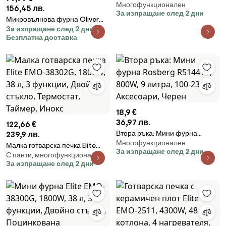
Многофункционален
800W, 9 литра, 100-230C,
156,45 лв.
За изпращане след 2 дни
Аксесоари, Бял
Микровълнова фурна Oliver
За изпращане след 2 дни
Voltz OV51443C, 700W, 20 л, 5
Безплатна доставка
степени, Таймер,
Размразяване, Сив
18,9 €
36,97 лв.
122,66 €
Втора ръка: Мини фурна
239,9 лв.
Многофункционален
Rosberg R51441C, 800W, 9
Малка готварска печка Elite
За изпращане след 2 дни
литра, 100-230C, Аксесоари,
С панти, многофункционален
EMO-38302G, 1800W, 38 л, 3
За изпращане след 2 дни
Черен
функции, Двойно стъкло,
Термостат, Таймер, Инокс