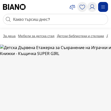
Пропускане към съдържанието
Търсене
Пропускане към футъра
За деца
Мебели за детска стая
Детски библиотеки и стелажи
Де