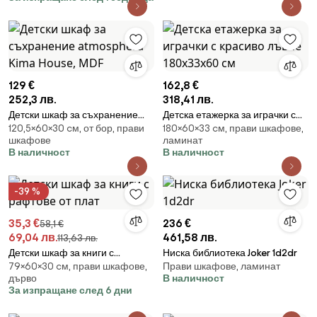
рафта – бял
129 €
162,8 €
252,3 лв.
318,41 лв.
Детски шкаф за съхранение
Детска етажерка за играчки с
120,5×60×30 cм, от бор, прави
180×60×33 cм, прави шкафове,
atmosphera Kima House, MDF
красиво лъвче 180х33х60 см
шкафове
ламинат
В наличност
В наличност
-39 %
35,3 €
236 €
58,1 €
69,04 лв.
461,58 лв.
113,63 лв.
Детски шкаф за книги с
Ниска библиотека Joker 1d2dr
79×60×30 cм, прави шкафове,
Прави шкафове, ламинат
рафтове от плат
дърво
В наличност
За изпращане след 6 дни