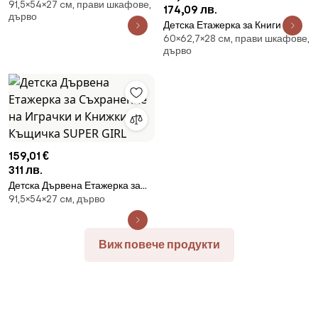
91,5×54×27 cм, прави шкафове,
Съхранение на Играчки и
174,09 лв.
дърво
Книжки - Къщичка UNIVERSE
Детска Етажерка за Книги и
60×62,7×28 cм, прави шкафове,
Играчки, Органайзер за
дърво
Съхранение, Секция,
Библиотека за Детска Стая -
COLORS
159,01 €
311 лв.
Детска Дървена Етажерка за
91,5×54×27 cм, дърво
Съхранение на Играчки и
Книжки - Къщичка SUPER GIRL
Виж повече продукти