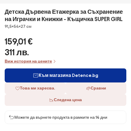
Детска Дървена Етажерка за Съхранение
на Играчки и Книжки - Къщичка SUPER GIRL
Размери
91,5×54×27 cм
159,01 €
311 лв.
Виж история на цените
Към магазина Detence.bg
Това ми харесва.
Сравни
Следена цена
Можете да върнете продукта в рамките на 14 дни