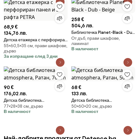
258 €
504,6 лв.
68,9 €
Библиотечка Planet-Black - Dub
134,76 лв.
От дъб, прави шкафове,
- Beige
Детска етажерка с перфориран
ламинат
55×60,5×35 cм, прави шкафове,
панел и 3 рафта PETRA
В наличност
дърво
За изпращане след 3 дни
90 €
68 €
176,02 лв.
133 лв.
Детска библиотека
Детска библиотека
77×28×38 cм, дърво
50×60×20 cм, дърво
atmosphera, Ратан, 76 cm
atmosphera, Ратан, 50 cm
В наличност
В наличност
Най-добрите продукти от Detence.bg