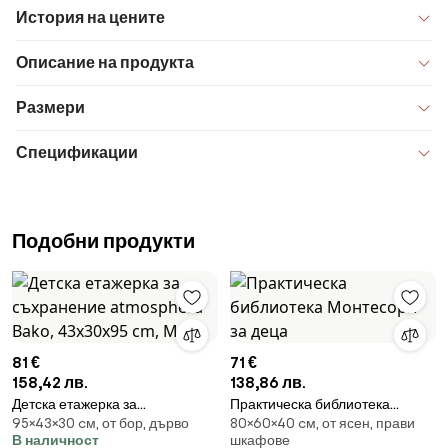
История на цените
Описание на продукта
Размери
Спецификации
Подобни продукти
81 €
71 €
158,42 лв.
138,86 лв.
Детска етажерка за
Практическа библиотека
95×43×30 cм, от бор, дърво
80×60×40 cм, от ясен, прави
съхранение atmosphera Bako,
Монтесори за деца
В наличност
шкафове
43x30x95 cm, MDF