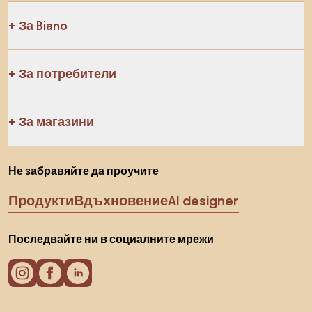
За Biano
За потребители
За магазини
Не забравяйте да проучите
Продукти
Вдъхновение
AI designer
Последвайте ни в социалните мрежи