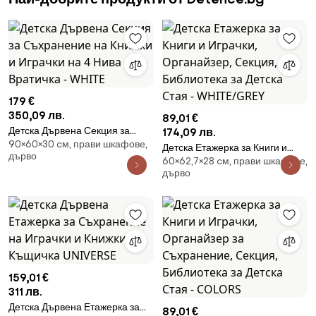
179 €
350,09 лв.
89,01 €
Детска Дървена Секция за
174,09 лв.
90×60×30 cм, прави шкафове,
Съхранение на Книжки и
Детска Етажерка за Книги и
дърво
Играчки на 4 Нива с Вратичка -
60×62,7×28 cм, прави шкафове,
Играчки, Органайзер, Секция,
WHITE
дърво
Библиотека за Детска Стая -
WHITE/GREY
159,01 €
311 лв.
Детска Дървена Етажерка за
89,01 €