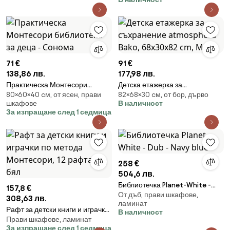
71 €
91 €
138,86 лв.
177,98 лв.
Практическа Монтесори
Детска етажерка за
80×60×40 cм, от ясен, прави
82×68×30 cм, от бор, дърво
библиотека за деца - Сонома
съхранение atmosphera Bako,
шкафове
В наличност
68x30x82 cm, MDF
За изпращане след 1 седмица
258 €
504,6 лв.
Библиотечка Planet-White -
157,8 €
От дъб, прави шкафове,
Dub - Navy blue
308,63 лв.
ламинат
Рафт за детски книги и играчки
В наличност
Прави шкафове, ламинат
по метода Монтесори, 12
За изпращане след 1 седмица