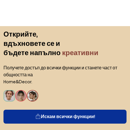
Пропускане към началото
Открийте,
вдъхновете се и
бъдете напълно
креативни
Получете достъп до всички функции и станете част от
общността на
Home&Decor.
Искам всички функции!