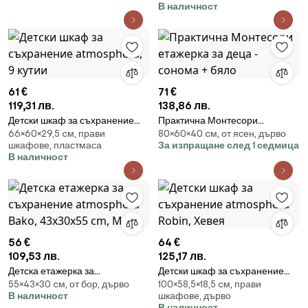
В наличност
61 €
71 €
119,31 лв.
138,86 лв.
Детски шкаф за съхранение
Практична Монтесори
66×60×29,5 cм, прави
80×60×40 cм, от ясен, дърво
atmosphera, 9 кутии
етажерка за деца - сонома +
шкафове, пластмаса
За изпращане след 1 седмица
бяло
В наличност
56 €
64 €
109,53 лв.
125,17 лв.
Детска етажерка за
Детски шкаф за съхранение
55×43×30 cм, от бор, дърво
100×58,5×18,5 cм, прави
съхранение atmosphera Bako,
atmosphera Robin, Хевея
В наличност
шкафове, дърво
43x30x55 cm, MDF
В наличност