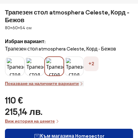
Трапезен стол atmosphera Celeste, Корд -
Бежов
Размери
80×60×54 cм
Избран вариант:
Трапезен стол atmosphera Celeste, Корд - Бежов
+2
Показване на наличните варианти
110 €
215,14 лв.
Виж история на цените
Към магазина Homesector