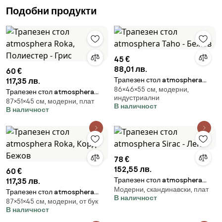
Подобни продукти
45 €
88,01 лв.
60 €
Трапезен стол atmosphera
117,35 лв.
86×46×55 cм, модерни,
Taho - Бежов
Трапезен стол atmosphera
индустриални
87×51×45 cм, модерни, плат
Roka, Полиестер - Грис
В наличност
В наличност
78 €
152,55 лв.
60 €
Трапезен стол atmosphera
117,35 лв.
Модерни, скандинавски, плат
Sirac - Лен
Трапезен стол atmosphera
В наличност
87×51×45 cм, модерни, от бук
Roka, Корд - Бежов
В наличност