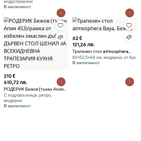
индустриални
В наличност
62 €
121,26 лв.
Трапезен стол atmosphera
82×52,5×48 cм, модерни, от бук
Baya, Бежов
В наличност
210 €
410,72 лв.
РОДЕРИК Бежов (тъкан Апия
С подлакътници, ретро,
453)/рамка от избелен
модерни
омаслен дъб - ДЪРВЕН СТОЛ
В наличност
ШЕНИЛ ЗА ВСЕКИДНЕВНА
ТРАПЕЗАРИЯ КУХНЯ РЕТРО