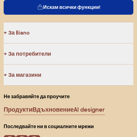
Искам всички функции!
За Biano
За потребители
За магазини
Не забравяйте да проучите
Продукти
Вдъхновение
AI designer
Последвайте ни в социалните мрежи