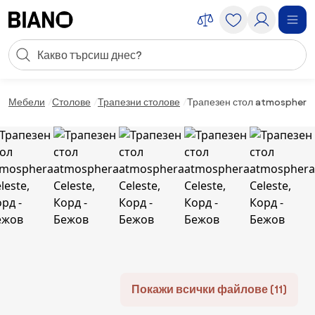
Пропускане към съдържанието
Търсене
Пропускане към футъра
Мебели
Столове
Трапезни столове
Трапезен стол atmosphera 
Покажи всички файлове (11)