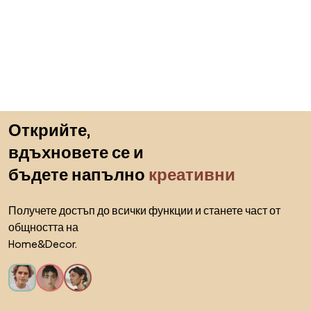
Пропускане към началото
Открийте,
вдъхновете се и
бъдете напълно
креативни
Получете достъп до всички функции и станете част от
общността на
Home&Decor.