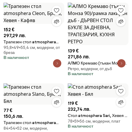
152 €
297,29 лв.
Трапезен стол atmosphera
95,8×49×55,4 cм, модерни, от
Cleon, Бреза, Хевея - Кафяв
139 €
бреза
271,86 лв.
В наличност
АЛMО Кремаво (тъкан Монза
Ретро, модерни, от дъб
90)/рамка лакиран дъб -
В наличност
ДЪРВЕН СТОЛ БУКЛЕ ЗА
ДНЕВНА, ТРАПЕЗАРИЯ,
КУХНЯ РЕТРО
119 €
232,74 лв.
77 €
Стол atmosphera Sari, Хевея -
150,6 лв.
78×51×56 cм, модерни, плат
Бял
Трапезен стол atmosphera
В наличност
84×54×52 cм, модерни,
Slano, Букле, Бял