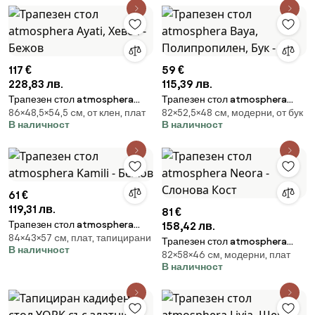
117 €
59 €
228,83 лв.
115,39 лв.
Трапезен стол atmosphera
Трапезен стол atmosphera
86×48,5×54,5 cм, от клен, плат
82×52,5×48 cм, модерни, от бук
Ayati, Хевея - Бежов
Baya, Полипропилен, Бук - Бял
В наличност
В наличност
61 €
119,31 лв.
81 €
Трапезен стол atmosphera
158,42 лв.
84×43×57 cм, плат, тапицирани
Kamili - Бежов
Трапезен стол atmosphera
В наличност
82×58×46 cм, модерни, плат
Neora - Слонова Кост
В наличност