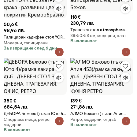
118 €
230,79 лв.
50,6 €
Трапезен стол atmosphera
98,96 лв.
88×50×58 cм, модерни, плат
Livia, Шенил - Бежов
Тапициран кадифен стол YORK
В наличност
Модерни, тапицирани
със златни крака - различни
За изпращане след 6 дни
цветови покрития
Кремообразно
350 €
139 €
684,54 лв.
271,86 лв.
ДЕБОРА Бежово (тъкан Юто 4)/
АЛMО Бежово (тъкан Апия
С подлакътници, ретро,
Ретро, модерни, от дъб
рамка лакиран дъб - ДЪРВЕН
453)/рамка лакиран дъб -
модерни
В наличност
СТОЛ ЗА ДНЕВНА,
ДЪРВЕН СТОЛ ЗА ДНЕВНА,
В наличност
ТРАПЕЗАРИЯ, ОФИС, РЕТРО
ТРАПЕЗАРИЯ, КУХНЯ РЕТРО