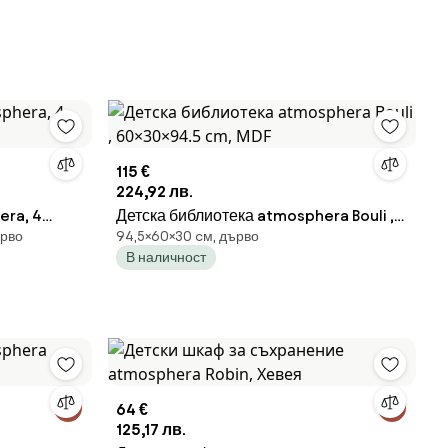
115 €
224,92 лв.
era, 4
Детска библиотека atmosphera Bouli ,
ърво
94,5×60×30 cм, дърво
60×30×94.5 cm, MDF
В наличност
64 €
125,17 лв.