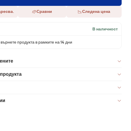
аресва.
Сравни
Следена цена
В наличност
върнете продукта в рамките на 14 дни
цените
 продукта
ии