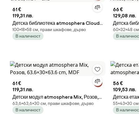
61 €
66 €
119,31 лв.
129,08 лв.
Детска библиотека atmosphera Cloud,
Детска биб
100×18×58 cм, прави шкафове, дърво
60×32×48 cм
MDF - Сив
MDF, Розов
В наличност
В наличнос
61 €
56 €
119,31 лв.
109,53 лв.
Детски модул atmosphera Mix, Розов,
Детска ета
63,6×63,6×30 cм, прави шкафове, дърво
55×43×30 cм,
63.6×30×63.6 cm, MDF
atmosphera
В наличност
В наличнос