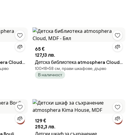
65 €
127,13 лв.
era Cloud,
Детска библиотека atmosphera Cloud,
дърво
100×18×58 cм, прави шкафове, дърво
MDF - Бял
В наличност
129 €
252,3 лв.
 Bouli,
Детски шкаф за съхранение