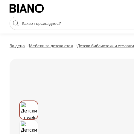
Пропускане към съдържанието
Търсене
Пропускане към футъра
За деца
Мебели за детска стая
Детски библиотеки и стелажи