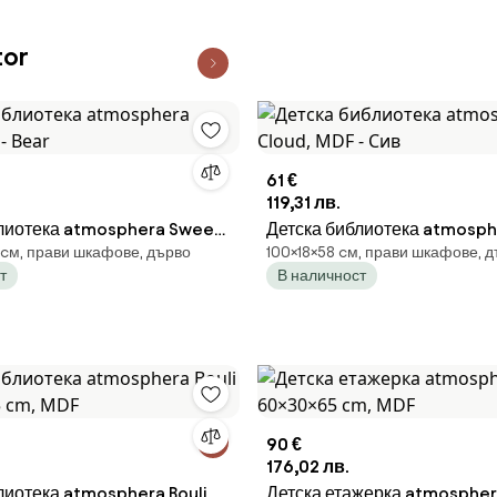
or
61 €
119,31 лв.
лиотека atmosphera Sweet,
Детска библиотека atmosph
5 cм, прави шкафове, дърво
100×18×58 cм, прави шкафове, 
MDF - Сив
т
В наличност
90 €
176,02 лв.
лиотека atmosphera Bouli ,
Детска етажерка atmosphera