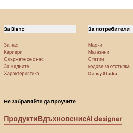
За Biano
За потребители
За нас
Марки
Кариери
Магазини
Свържете се с нас
Статии
За медиите
кодове за отстъпка
Характеристика
Densy Studio
Не забравяйте да проучите
Продукти
Вдъхновение
AI designer