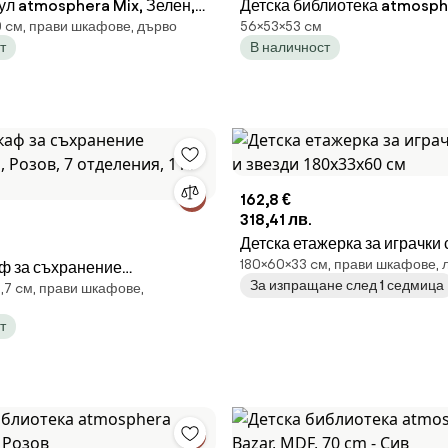
ул atmosphera Mix, Зелен,
Детска библиотека atmosp
0 cм, прави шкафове, дърво
56×53×53 cм
.8 cm, MDF
Leopard, MDF, Зелен
т
В наличност
162,8 €
318,41 лв.
Детска етажерка за играчки с
180×60×33 cм, прави шкафове, 
ф за съхранение
звезди 180х33х60 см
За изпращане след 1 седмица
1,7 cм, прави шкафове,
, Розов, 7 отделения, 110
т