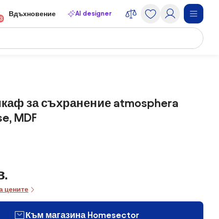
AI designer
Вдъхновение
13
шкаф за съхранение atmosphera
se, MDF
в.
а цените
Към магазина Homesector