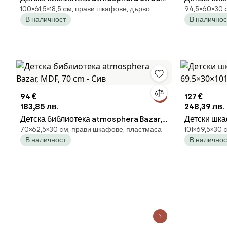
100×61,5×18,5 cм, прави шкафове, дърво
94,5×60×30 
MDF - Cloud
В наличност
В наличнос
94 €
127 €
183,85 лв.
248,39 лв.
Детска библиотека atmosphera Bazar,
Детски шка
70×62,5×30 cм, прави шкафове, пластмаса
101×69,5×30 
MDF, 70 cm - Сив
69.5×30×10
В наличност
В наличнос