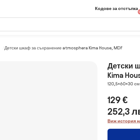
Кодове за отстъпка
Детски шкаф за съхранение atmosphera Kima House, MDF
Детски 
Kima Hou
Размери
120,5×60×30 cм
129 €
252,3 л
Виж история н