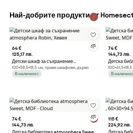
Най-добрите продукти от Homesect
64 €
74 €
125,17 лв.
144,73 лв.
Детски шкаф за съхранение
Детска биб
100×58,5×18,5 cм, прави шкафове, дърво
100×61,5×18,
atmosphera Robin, Хевея
MDF - Bear
В наличност
В наличнос
74 €
115 €
144,73 лв.
224,92 лв.
Детска библиотека atmosphera Sweet,
Детска биб