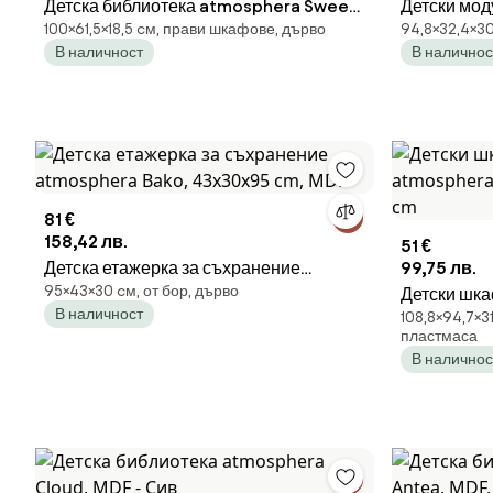
Детска библиотека atmosphera Sweet,
Детски мод
100×61,5×18,5 cм, прави шкафове, дърво
94,8×32,4×3
MDF - Bear
32.4×30×94
В наличност
В наличнос
81 €
158,42 лв.
51 €
Детска етажерка за съхранение
99,75 лв.
95×43×30 cм, от бор, дърво
atmosphera Bako, 43x30x95 cm, MDF
Детски шка
В наличност
108,8×94,7×3
atmosphera
пластмаса
cm
В наличнос