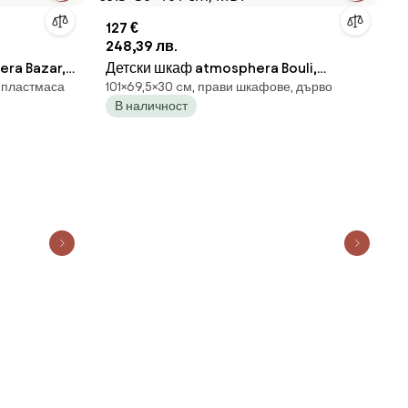
127 €
248,39 лв.
ra Bazar,
Детски шкаф atmosphera Bouli,
 пластмаса
101×69,5×30 cм, прави шкафове, дърво
69.5×30×101 cm, MDF
В наличност