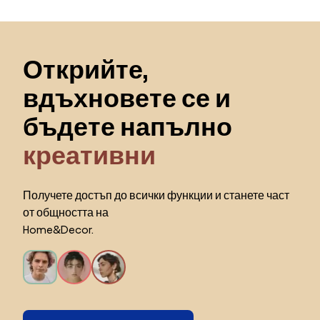
Пропускане към началото
Открийте,
вдъхновете се и
бъдете напълно
креативни
Получете достъп до всички функции и станете част
от общността на
Home&Decor.