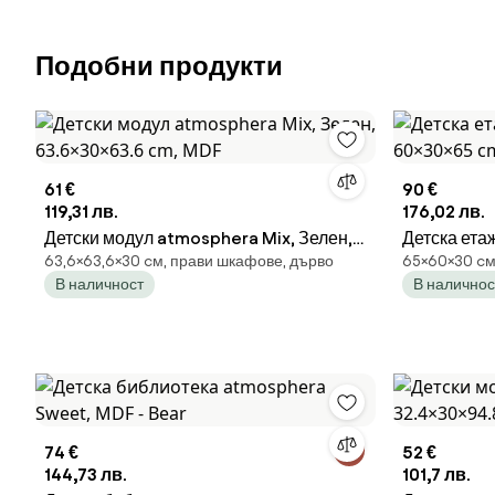
Подобни продукти
61 €
90 €
119,31 лв.
176,02 лв.
Детски модул atmosphera Mix, Зелен,
Детска ета
63,6×63,6×30 cм, прави шкафове, дърво
65×60×30 cм
63.6×30×63.6 cm, MDF
60×30×65 
В наличност
В наличнос
74 €
52 €
144,73 лв.
101,7 лв.