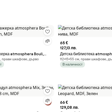
65 €
127,13 лв.
жерка atmosphera Bouli,
Детска библиотека atmosph
, прави шкафове, дърво
112×15×55 cм, прави шкафове, д
cm, MDF
нива, MDF
т
В наличност
66 €
129,08 лв.