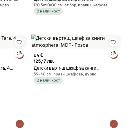
дърво
120,5×60×30 cм, от бор, прави шкафове
atmosphera Kima House, MDF
В наличност
64 €
125,17 лв.
ra, 4
Детски въртящ шкаф за книги
59×40 cм, прави шкафове, дърво
atmosphera, MDF - Розов
В наличност