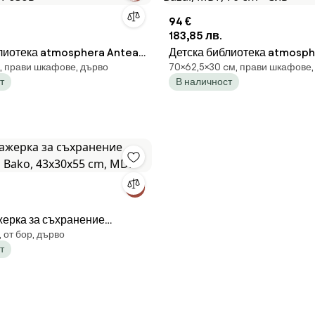
94 €
183,85 лв.
лиотека atmosphera Antea,
Детска библиотека atmosphe
, прави шкафове, дърво
70×62,5×30 cм, прави шкафове,
MDF, 70 cm - Сив
т
В наличност
жерка за съхранение
 от бор, дърво
 Bako, 43x30x55 cm, MDF
т