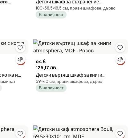
hera
Детски шкаф за съхранение
100×58,5×18,5 cм, прави шкафове, дърво
atmosphera Robin, Хевея
В наличност
64 €
125,17 лв.
 котка и
Детски въртящ шкаф за книги
ламинат
59×40 cм, прави шкафове, дърво
atmosphera, MDF - Розов
В наличност