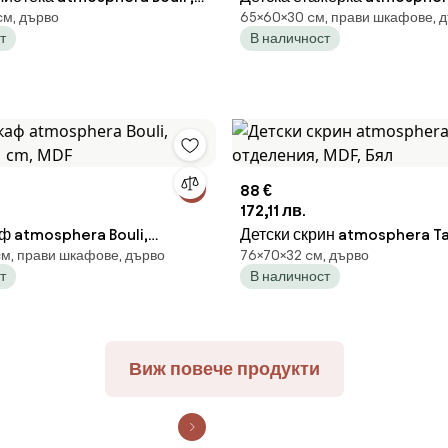
cм, дърво
65×60×30 cм, прави шкафове, 
60×30×94.5 cm, MDF
60×30×65 cm, MDF
т
В наличност
88 €
172,11 лв.
ф atmosphera Bouli,
Детски скрин atmosphera Ta
cм, прави шкафове, дърво
76×70×32 cм, дърво
1 cm, MDF
отделения, MDF, Бял
т
В наличност
Виж повече продукти