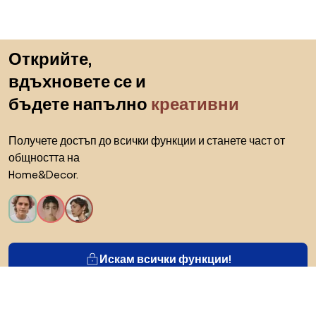
Пропускане към началото
Открийте,
вдъхновете се и
бъдете напълно
креативни
Получете достъп до всички функции и станете част от
общността на
Home&Decor.
Искам всички функции!