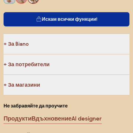
Искам всички функции!
За Biano
За потребители
За магазини
Не забравяйте да проучите
Продукти
Вдъхновение
AI designer