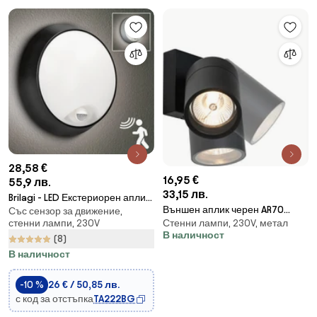
28,58 €
16,95 €
55,9 лв.
33,15 лв.
Brilagi - LED Екстериорен аплик
Външен аплик черен AR70
Със сензор за движение,
със сензор BULKHEAD
стенни лампи, 230V
Стенни лампи, 230V, метал
регулируем IP44 - Solo
LED/20W/230V IP65
В наличност
(8)
В наличност
-10 %
26 € / 50,85 лв.
с код за отстъпка
TA222BG