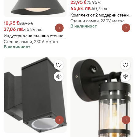
23,95 €
25,95 €
46,84 лв.
50,75 лв.
Комплект от 2 модерни стенни
Стенни лампи, 230V, метал
лампи черни IP44 - Baleno
18,95 €
23,95 €
В наличност
37,06 лв.
46,84 лв.
Индустриална външна стенна
Стенни лампи, 230V, метал
лампа тъмно сив конус IP44 -
В наличност
Natas