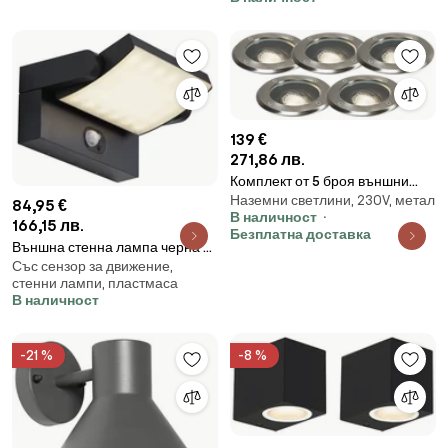
139 €
271,86 лв.
Комплект от 5 броя външни
Наземни светлини, 230V, метал
прожектора неръждаема
84,95 €
В наличност
стомана IP65 - Delux
166,15 лв.
Безплатна доставка
Външна стенна лампа черна с
Със сензор за движение,
LED IP54 със соларен сензор за
стенни лампи, пластмаса
движение - Judge
В наличност
-21 %
-8 %