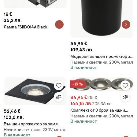
18 €
35,2 лв.
Лампа FSBD014A Black
55,95 €
109,43 лв.
Модерен външен прожектор за
Наземни светлини, 230V, метал
земя стомана AR70 регулируем
В наличност
IP65 - Delux
-19 %
84,95 €
105 €
166,15 лв.
205,36 лв.
Комплект от 3 броя външни
52,46 €
Наземни светлини, 230V, метал
наземни прожектора стомана
102,6 лв.
В наличност
регулируеми IP65 - Delux
Външен прожектор за земя
Наземни светлини, 230V, метал
черен квадратен регулируем
В наличност
IP65 - Delux