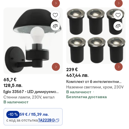
239 €
467,44 лв.
65,7 €
Комплект от 6 интелигентни
128,5 лв.
Наземни светлини, хром, 230V
външни подземни прожектора
Eglo 33567 - LED димируемо
В наличност
с регулируема посока,
Безплатна доставка
Стенни лампи, 230V, метал
външно стенно осветително
включително WiFi GU10 - Delux
В наличност
тяло VERLUCCA-C
1xE27/9W/230V IP44
-10 %
59 € / 115,39 лв.
с код за отстъпка
TA222BG