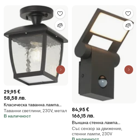
29,95 €
58,58 лв.
Класическа таванна лампа
84,95 €
Таванни светлини, 230V, метал
черна IP44 - Leuven
166,15 лв.
В наличност
Външна стенна лампа
Със сензор за движение,
антрацит с LED IP54 с датчик за
стенни лампи, 230V
движение - Zane
В наличност