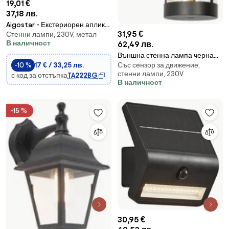
19,01 €
37,18 лв.
Aigostar - Екстериорен аплик
31,95 €
Стенни лампи, 230V, метал
1xGU10/230V черен IP65 ъглов
В наличност
62,49 лв.
Външна стенна лампа черна
-10 %
17 € / 33,25 лв.
Със сензор за движение,
IP44 с датчик за движение -
стенни лампи, 230V
с код за отстъпка
TA222BG
Ruben
В наличност
-15 %
30,95 €