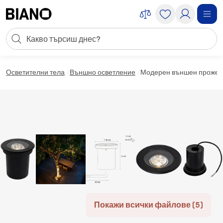
Пропускане към съдържанието
Търсене
Пропускане към футъра
Осветителни тела
Външно осветление
Модерен външен прожекто
Покажи всички файлове (5)