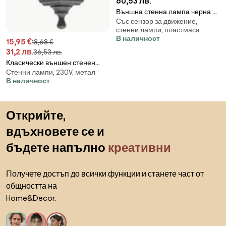
60,53 лв.
Външна стенна лампа черна с
Със сензор за движение,
LED IP54 със соларен сензор за
стенни лампи, пластмаса
движение - Floody
В наличност
15,95 €
18,68 €
31,2 лв.
36,53 лв.
Класически външен стенен
Стенни лампи, 230V, метал
аплик черен IP44 - Capital
В наличност
Пропускане към началото
Открийте,
вдъхновете се и
бъдете напълно
креативни
Получете достъп до всички функции и станете част от
общността на
Home&Decor.