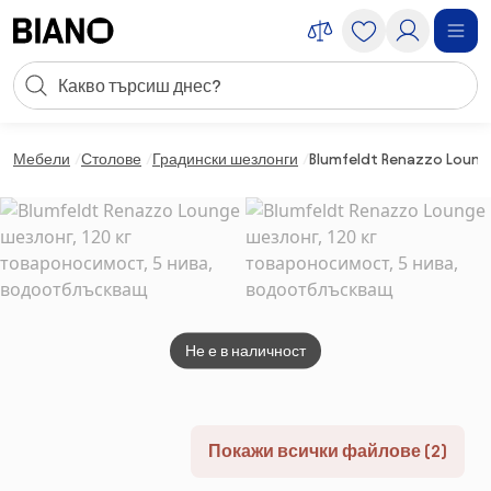
Пропускане към съдържанието
Търсене
Пропускане към футъра
Мебели
Столове
Градински шезлонги
Blumfeldt Renazzo Loung
Не е в наличност
Покажи всички файлове (2)