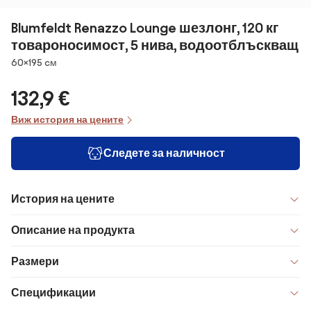
Blumfeldt Renazzo Lounge шезлонг, 120 кг
товароносимост, 5 нива, водоотблъскващ
Размери
60×195 cм
132,9 €
Виж история на цените
Следете за наличност
История на цените
Описание на продукта
Размери
Спецификации