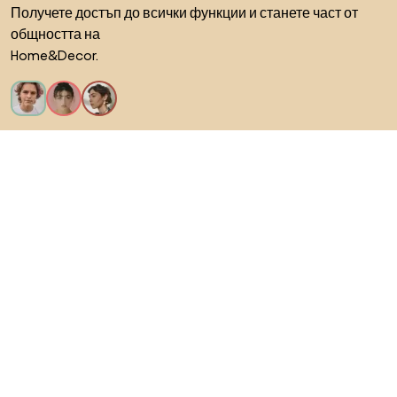
Получете достъп до всички функции и станете част от
общността на
Home&Decor.
Искам всички функции!
За Biano
За потребители
За магазини