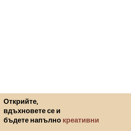
Пропускане към началото
Открийте,
вдъхновете се и
бъдете напълно
креативни