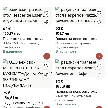
64 €
52 €
125,17 лв.
101,7 лв.
Градински трапезен стол
Градински трапезен стол
88×56×63 cм, от метал,
От метал, стифиране, с
Hesperide Essentia, Алуминий -
Hesperide Piazza, Алуминий -
стифиране
подлакътници
Бежов
Лешник кафе
В наличност
В наличност
95 €
185,8 лв.
Градински трапезен стол
79 €
94×57×63 cм, от метал,
Hesperide Axant, Алуминий -
154,51 лв.
стифиране
Кафе
ТОДО Бежово - МОДЕРЕН
В наличност
От пластмаса, стифиране
СТОЛ ЗА КУХНЯ/ ГРАДИНА/