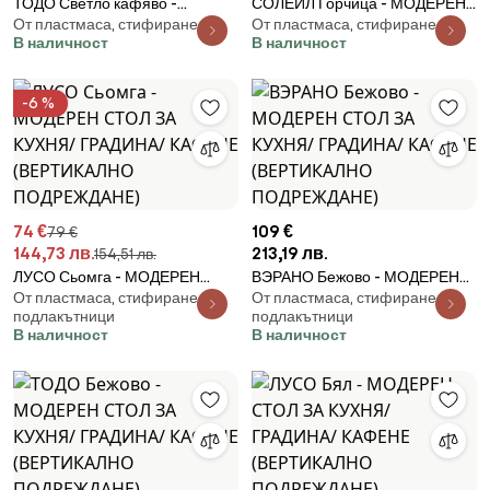
ТОДО Светло кафяво -
СОЛЕИЛ Горчица - МОДЕРЕН
От пластмаса, стифиране
От пластмаса, стифиране
МОДЕРЕН СТОЛ ЗА КУХНЯ/
СТОЛ ЗА КУХНЯ/ ГРАДИНА/
В наличност
В наличност
ГРАДИНА/ КАФЕНЕ
КАФЕНЕ (ВЕРТИКАЛНО
(ВЕРТИКАЛНО ПОДРЕЖДАНЕ)
ПОДРЕЖДАНЕ)
-6 %
74 €
109 €
79 €
144,73 лв.
213,19 лв.
154,51 лв.
ЛУСО Сьомга - МОДЕРЕН
ВЭРАНО Бежово - МОДЕРЕН
От пластмаса, стифиране, с
От пластмаса, стифиране, с
СТОЛ ЗА КУХНЯ/ ГРАДИНА/
СТОЛ ЗА КУХНЯ/ ГРАДИНА/
подлакътници
подлакътници
КАФЕНЕ (ВЕРТИКАЛНО
КАФЕНЕ (ВЕРТИКАЛНО
В наличност
В наличност
ПОДРЕЖДАНЕ)
ПОДРЕЖДАНЕ)