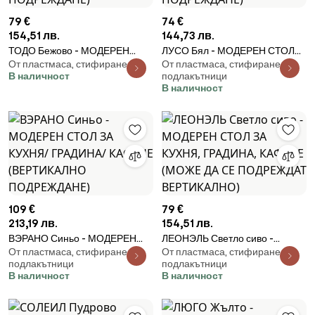
79 €
74 €
154,51 лв.
144,73 лв.
ТОДО Бежово - МОДЕРЕН
ЛУСО Бял - МОДЕРЕН СТОЛ
От пластмаса, стифиране
От пластмаса, стифиране, с
СТОЛ ЗА КУХНЯ/ ГРАДИНА/
ЗА КУХНЯ/ ГРАДИНА/ КАФЕНЕ
В наличност
подлакътници
КАФЕНЕ (ВЕРТИКАЛНО
(ВЕРТИКАЛНО ПОДРЕЖДАНЕ)
В наличност
ПОДРЕЖДАНЕ)
109 €
79 €
213,19 лв.
154,51 лв.
ВЭРАНО Синьо - МОДЕРЕН
ЛЕОНЭЛЬ Светло сиво -
От пластмаса, стифиране, с
От пластмаса, стифиране, с
СТОЛ ЗА КУХНЯ/ ГРАДИНА/
МОДЕРЕН СТОЛ ЗА КУХНЯ,
подлакътници
подлакътници
КАФЕНЕ (ВЕРТИКАЛНО
ГРАДИНА, КАФЕНЕ (МОЖЕ ДА
В наличност
В наличност
ПОДРЕЖДАНЕ)
СЕ ПОДРЕЖДАТ
ВЕРТИКАЛНО)