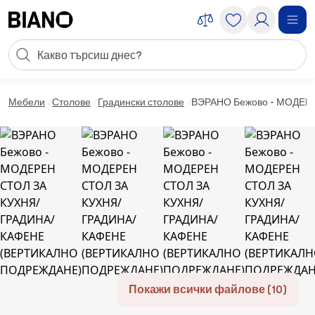
Пропускане към съдържанието
Търсене
Пропускане към футъра
Мебели
Столове
Градински столове
ВЭРАНО Бежово - МОДЕР
Покажи всички файлове (10)