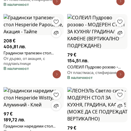
В наличност
КАФЕНЕ (ВЕРТИКАЛНО
ПОДРЕЖДАНЕ)
208 €
406,81 лв.
Градински трапезен стол
79 €
От дърво, от акация, с
Hesperide Papouasie, Акация -
154,51 лв.
подлакътници
Тайпе
СОЛЕИЛ Пудрово розово -
В наличност
От пластмаса, стифиране
МОДЕРЕН СТОЛ ЗА КУХНЯ/
В наличност
ГРАДИНА/ КАФЕНЕ
(ВЕРТИКАЛНО ПОДРЕЖДАНЕ)
97 €
189,72 лв.
Градински наредими стол
79 €