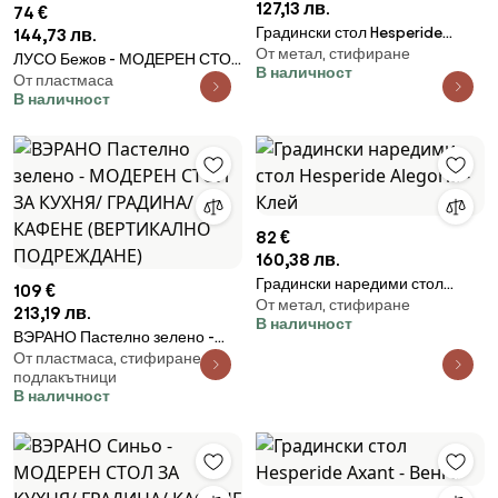
127,13 лв.
74 €
Градински стол Hesperide
144,73 лв.
От метал, стифиране
Essentia, Алуминий - Лаврово
ЛУСО Бежов - МОДЕРЕН СТОЛ
В наличност
ленено
От пластмаса
ЗА КУХНЯ/ ГРАДИНА/ КАФЕНЕ
В наличност
(ВЕРТИКАЛНО ПОДРЕЖДАНЕ)
82 €
160,38 лв.
Градински наредими стол
109 €
От метал, стифиране
Hesperide Alegoria - Клей
213,19 лв.
В наличност
ВЭРАНО Пастелно зелено -
От пластмаса, стифиране, с
МОДЕРЕН СТОЛ ЗА КУХНЯ/
подлакътници
ГРАДИНА/ КАФЕНЕ
В наличност
(ВЕРТИКАЛНО ПОДРЕЖДАНЕ)