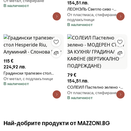
От метал, стифиране
Hesperide Wistty, Алуминий -
154,51 лв.
В наличност
Клей
ЛЕОНЭЛЬ Светло сиво -
От пластмаса, стифиране, с
МОДЕРЕН СТОЛ ЗА КУХНЯ,
подлакътници
ГРАДИНА, КАФЕНЕ (МОЖЕ ДА
В наличност
СЕ ПОДРЕЖДАТ
ВЕРТИКАЛНО)
115 €
224,92 лв.
Градински трапезен стол
79 €
От метал, с подлакътници
Hesperide Riu, Алуминий -
154,51 лв.
В наличност
Слонова Кост
СОЛЕИЛ Пастелно зелено -
От пластмаса, стифиране
МОДЕРЕН СТОЛ ЗА КУХНЯ/
В наличност
ГРАДИНА/ КАФЕНЕ
(ВЕРТИКАЛНО ПОДРЕЖДАНЕ)
Най-добрите продукти от MAZZONI.BG