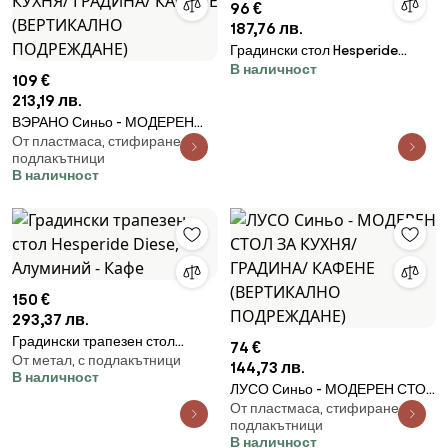
96 €
187,76 лв.
Градински стол Hesperide
В наличност
Axant - Венге
109 €
213,19 лв.
ВЭРАНО Синьо - МОДЕРЕН
От пластмаса, стифиране, с
СТОЛ ЗА КУХНЯ/ ГРАДИНА/
подлакътници
КАФЕНЕ (ВЕРТИКАЛНО
В наличност
ПОДРЕЖДАНЕ)
150 €
293,37 лв.
Градински трапезен стол
74 €
От метал, с подлакътници
Hesperide Diese, Алуминий -
144,73 лв.
В наличност
Кафе
ЛУСО Синьо - МОДЕРЕН СТОЛ
От пластмаса, стифиране, с
ЗА КУХНЯ/ ГРАДИНА/ КАФЕНЕ
подлакътници
(ВЕРТИКАЛНО ПОДРЕЖДАНЕ)
В наличност