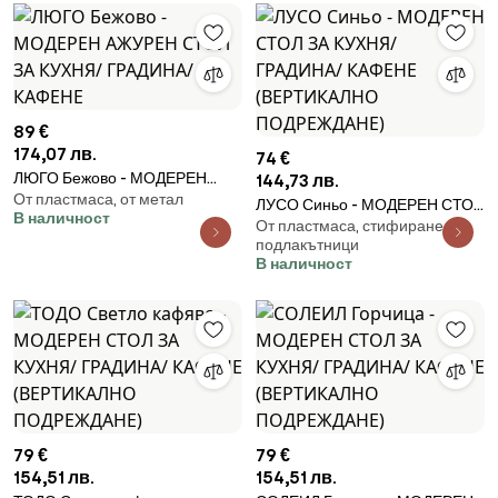
89 €
174,07 лв.
74 €
ЛЮГО Бежово - МОДЕРЕН
144,73 лв.
От пластмаса, от метал
АЖУРЕН СТОЛ ЗА КУХНЯ/
ЛУСО Синьо - МОДЕРЕН СТОЛ
В наличност
ГРАДИНА/ КАФЕНЕ
От пластмаса, стифиране, с
ЗА КУХНЯ/ ГРАДИНА/ КАФЕНЕ
подлакътници
(ВЕРТИКАЛНО ПОДРЕЖДАНЕ)
В наличност
79 €
79 €
154,51 лв.
154,51 лв.