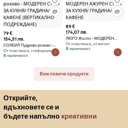
89 €
174,07 лв.
79 €
ЛЮГО Жълто - МОДЕРЕН
154,51 лв.
От пластмаса, от метал
АЖУРЕН СТОЛ ЗА КУХНЯ/
СОЛЕИЛ Пудрово розово -
В наличност
ГРАДИНА/ КАФЕНЕ
От пластмаса, стифиране
МОДЕРЕН СТОЛ ЗА КУХНЯ/
В наличност
ГРАДИНА/ КАФЕНЕ
(ВЕРТИКАЛНО ПОДРЕЖДАНЕ)
Виж повече продукти
Пропускане към началото
Открийте,
вдъхновете се и
бъдете напълно
креативни