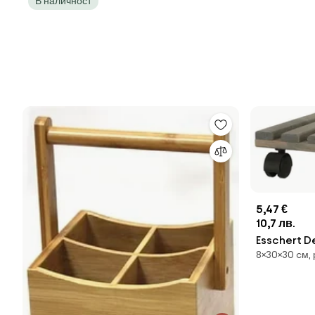
В наличност
5,47 €
10,7 лв.
Esschert D
8×30×30 cм, 
цветя