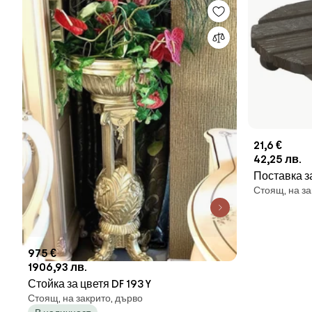
21,6 €
42,25 лв.
Поставка за
Стоящ, на з
Тъмно Каф
975 €
1906,93 лв.
Стойка за цветя DF 193 Y
Стоящ, на закрито, дърво