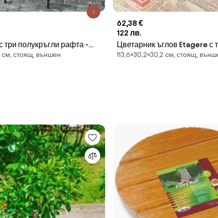
62,38 €
122 лв.
с три полукръгли рафта -
Цветарник ъглов Etagere с 
0 cм, стоящ, външен
113,6×30,2×30,2 cм, стоящ, външ
esign
Esschert Design