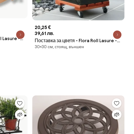
20,25 €
39,61 лв.
l Lasure -
Поставка за цветя - Flora Roll Lasure -
30×30 cм, стоящ, външен
30 х 30 см