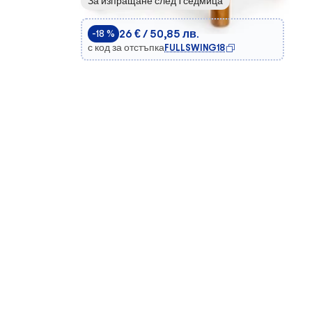
За изпращане след 1 седмица
26 € / 50,85 лв.
-18 %
с код за отстъпка
FULLSWING18