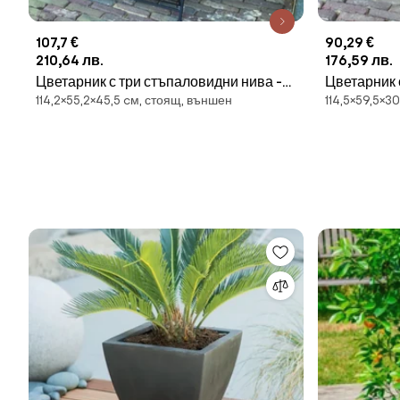
107,7 €
90,29 €
210,64 лв.
176,59 лв.
Цветарник с три стъпаловидни нива -
Цветарник 
114,2×55,2×45,5 cм, стоящ, външен
114,5×59,5×3
Esschert Design
Esschert D