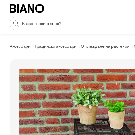
Пропускане към съдържанието
Търсене
Пропускане към футъра
Аксесоари
Градински аксесоари
Отглеждане на растения