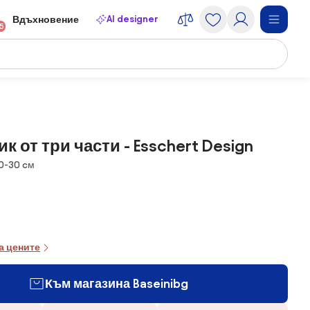
AI designer
Вдъхновение
15
к от три части - Esschert Design
0-30 cм
а цените
Към магазина Baseinibg