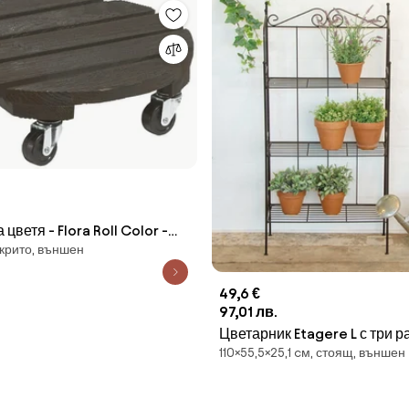
 цветя - Flora Roll Color -
акрито, външен
ява
49,6 €
97,01 лв.
Цветарник Etagere L с три р
110×55,5×25,1 cм, стоящ, външен
сгъваем, Esschert Design