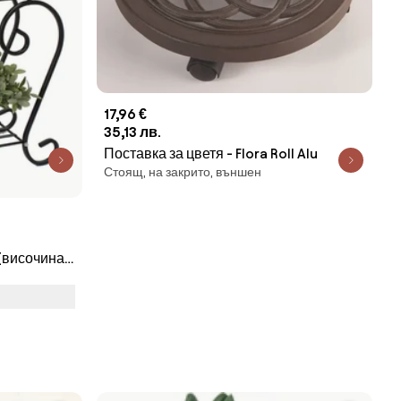
17,96 €
35,13 лв.
Поставка за цветя - Flora Roll Alu
Стоящ, на закрито, външен
 (височина