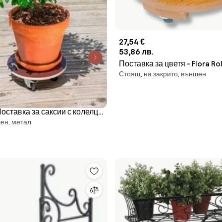
27,54 €
53,86 лв.
Поставка за цветя - Flora Rol
Стоящ, на закрито, външен
Ф40 см
Поставка за саксии с колелца
ен, метал