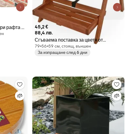
45,2 €
три рафта -
88,4 лв.
ен
Сгъваема поставка за цветя от
79×56×59 cм, стоящ, външен
акациево дърво 79 × 56 × 59 cm - 3
За изпращане след 6 дни
рафта