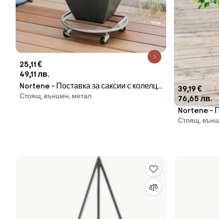
25,11 €
49,11 лв.
Nortene - Поставка за саксии с колелца
39,19 €
Стоящ, външен, метал
Ø 0,35
76,65 лв.
Nortene - 
Стоящ, външ
Ø 0,40