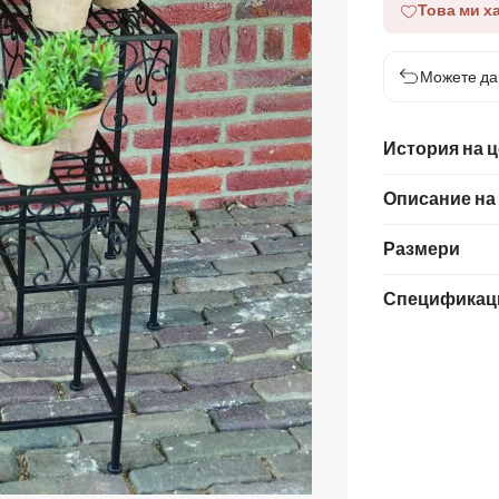
Това ми х
Можете да 
История на 
Описание на
Размери
Спецификац