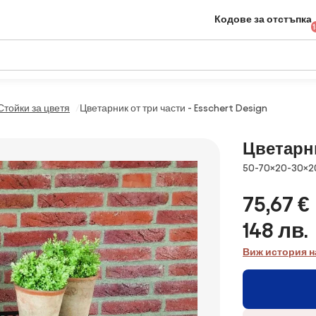
Кодове за отстъпка
Стойки за цветя
Цветарник от три части - Esschert Design
Цветарни
Размери
50-70×20-30×2
75,67 €
148 лв.
Виж история н