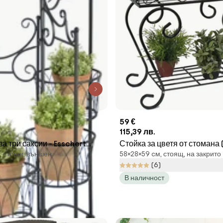
59 €
115,39 лв.
а три саксии - Esschert
Стойка за цветя от стомана
, стоящ, външен
58×28×59 cм, стоящ, на закрито
58 cm) – Garden Pleasure
(6)
В наличност