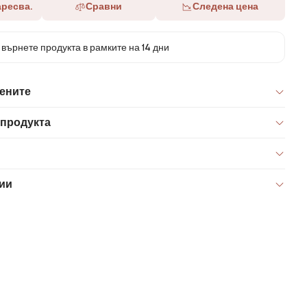
аресва.
Сравни
Следена цена
върнете продукта в рамките на 14 дни
цените
 продукта
ии