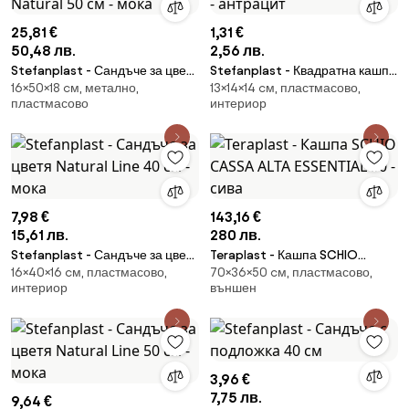
25,81 €
1,31 €
50,48 лв.
2,56 лв.
Stefanplast - Сандъче за цветя
Stefanplast - Квадратна кашпа
16×50×18 cм, метално,
13×14×14 cм, пластмасово,
с метален държач Natural 50
Academy Line 14 см - антрацит
пластмасово
интериор
см - мока
7,98 €
143,16 €
15,61 лв.
280 лв.
Stefanplast - Сандъче за цветя
Teraplast - Кашпа SCHIO
16×40×16 cм, пластмасово,
70×36×50 cм, пластмасово,
Natural Line 40 см - мока
CASSA ALTA ESSENTIAL 50 - сива
интериор
външен
3,96 €
7,75 лв.
9,64 €