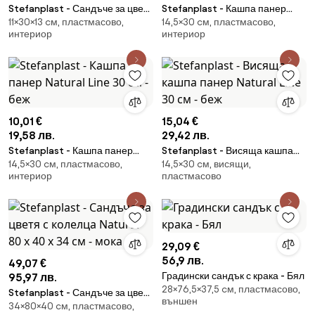
Stefanplast - Сандъче за цветя
Stefanplast - Кашпа панер
11×30×13 cм, пластмасово,
14,5×30 cм, пластмасово,
Natural Line 30 см - беж
Natural Line 30 см - мока
интериор
интериор
10,01 €
15,04 €
19,58 лв.
29,42 лв.
Stefanplast - Кашпа панер
Stefanplast - Висяща кашпа
14,5×30 cм, пластмасово,
14,5×30 cм, висящи,
Natural Line 30 см - беж
панер Natural Line 30 см - беж
интериор
пластмасово
29,09 €
56,9 лв.
49,07 €
Градински сандък с крака - Бял
95,97 лв.
28×76,5×37,5 cм, пластмасово,
Stefanplast - Сандъче за цветя
външен
34×80×40 cм, пластмасово,
с колелца Natural 80 х 40 х 34