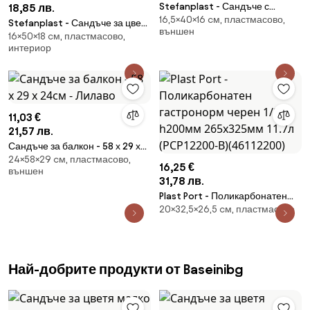
Stefanplast - Сандъче с
18,85 лв.
16,5×40×16 cм, пластмасово,
подложка 40 см
Stefanplast - Сандъче за цветя
външен
16×50×18 cм, пластмасово,
Natural Line 50 см - мока
интериор
11,03 €
21,57 лв.
Сандъче за балкон - 58 х 29 х
24×58×29 cм, пластмасово,
24см - Лилаво
16,25 €
външен
31,78 лв.
Plast Port - Поликарбонатен
20×32,5×26,5 cм, пластмасово
гастронорм черен 1/2 h200мм
265х325мм 11.7л (PCP12200-B)
(46112200)
Най-добрите продукти от Baseinibg