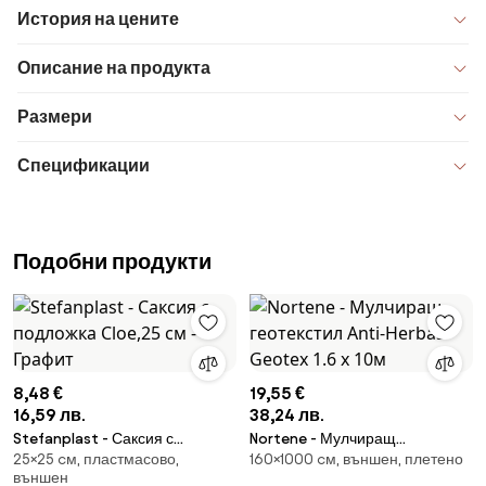
История на цените
Описание на продукта
Размери
Спецификации
Подобни продукти
8,48 €
19,55 €
16,59 лв.
38,24 лв.
Stefanplast - Саксия с
Nortene - Мулчиращ
25×25 cм, пластмасово,
160×1000 cм, външен, плетено
подложка Cloe,25 см - Графит
геотекстил Anti-Herbas Geotex
външен
1.6 х 10м