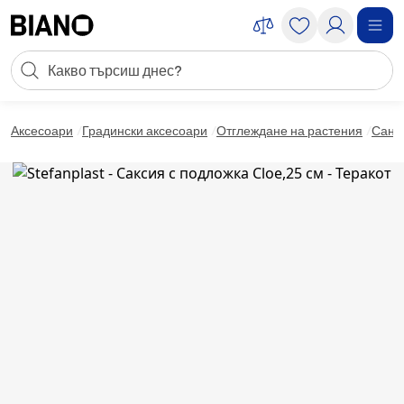
Пропускане към съдържанието
Търсене
Пропускане към футъра
Аксесоари
Градински аксесоари
Отглеждане на растения
Сандъ