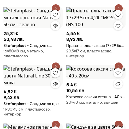
25,81 €
4,56 €
50,48 лв.
8,92 лв.
Stefanplast - Сандъче с
Правоъгълна саксия 17x29.5cm
16×50×18 cм, метално,
29,5×17 cм, пластмасово,
метален държач Natural 50 см
4,2lt "MOSAIC" (NS-100
пластмасово
интериор
- зелено
5,4 €
10,56 лв.
4,82 €
Кокосова саксия стенна - 40 х
9,43 лв.
20×40 cм, метално, външен
20см
Stefanplast - Сандъче за цветя
11×30×13 cм, пластмасово,
Natural Line 30 см - мока
интериор