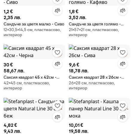
1,2 €
1,8 €
2,35 лв.
3,52 лв.
Сандъче за цветя малко - Сиво
Сандъче за цветя голямо -
12×30,5×14,5 cм, пластмасово,
21×57×21 cм, пластмасово,
Кафяво
интериор
интериор
30 €
9,6 €
58,67 лв.
18,78 лв.
Саксия квадрат 45 х 42см -
Саксия квадрат 28 х 26см -
42×45 cм, пластмасово,
26×28 cм, пластмасово,
Черна
Сива
интериор
интериор
4,82 €
10,01 €
9,43 лв.
19,58 лв.