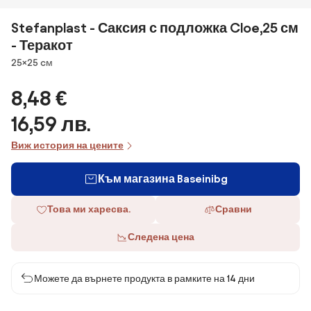
Stefanplast - Саксия с подложка Cloe,25 см
- Теракот
Размери
25×25 cм
8,48 €
16,59 лв.
Виж история на цените
Към магазина Baseinibg
Това ми харесва.
Сравни
Следена цена
Можете да върнете продукта в рамките на 14 дни