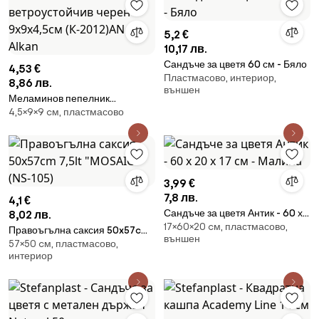
5,2 €
10,17 лв.
Сандъче за цветя 60 см - Бяло
4,53 €
Пластмасово, интериор,
8,86 лв.
външен
Меламинов пепелник
4,5×9×9 cм, пластмасово
ветроустойчив черен
9x9x4,5см (К-2012)AN - Alkan
3,99 €
7,8 лв.
4,1 €
Сандъче за цветя Антик - 60 х
8,02 лв.
17×60×20 cм, пластмасово,
20 х 17 см - Малина
Правоъгълна саксия 50x57cm
външен
57×50 cм, пластмасово,
7,5lt "MOSAIC" (NS-105)
интериор