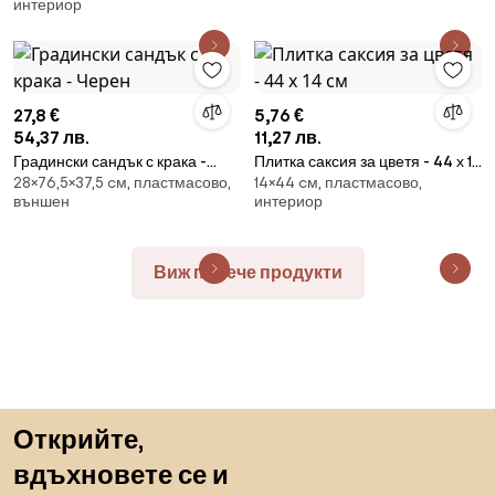
интериор
см - мока
27,8 €
5,76 €
54,37 лв.
11,27 лв.
Градински сандък с крака -
Плитка саксия за цветя - 44 х 14
28×76,5×37,5 cм, пластмасово,
14×44 cм, пластмасово,
Черен
см
външен
интериор
Виж повече продукти
Пропускане към началото
Открийте,
вдъхновете се и