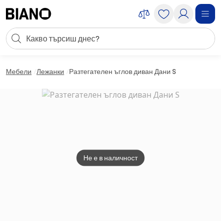
Пропускане към съдържанието
Търсене
Пропускане към футъра
Мебели
Лежанки
Разтегателен ъглов диван Дани S
Не е в наличност