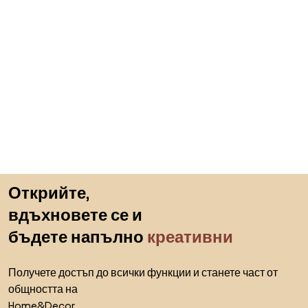
Пропускане към началото
Открийте,
вдъхновете се и
бъдете напълно
креативни
Получете достъп до всички функции и станете част от
общността на
Home&Decor.