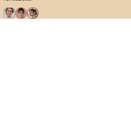
Искам всички функции!
За Biano
За потребители
За магазини
Не забравяйте да проучите