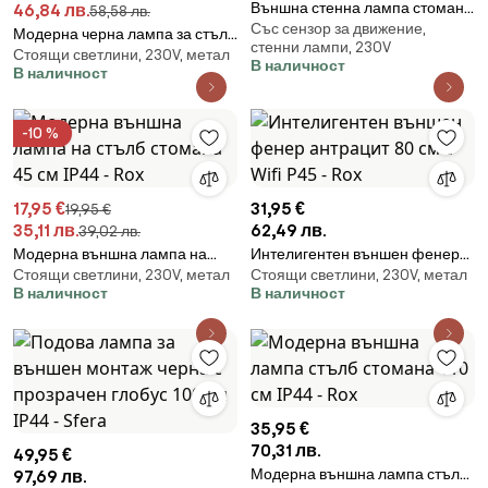
Външна стенна лампа стомана
46,84 лв.
58,58 лв.
Със сензор за движение,
2-светлини IP44 с датчик за
Модерна черна лампа за стълб
стенни лампи, 230V
движение - Duo
Стоящи светлини, 230V, метал
за външно осветление 80 см
В наличност
В наличност
IP44 - Rox
-10 %
17,95 €
31,95 €
19,95 €
35,11 лв.
62,49 лв.
39,02 лв.
Модерна външна лампа на
Интелигентен външен фенер
Стоящи светлини, 230V, метал
Стоящи светлини, 230V, метал
стълб стомана 45 см IP44 - Rox
антрацит 80 см с Wifi P45 - Rox
В наличност
В наличност
35,95 €
70,31 лв.
49,95 €
Модерна външна лампа стълб
97,69 лв.