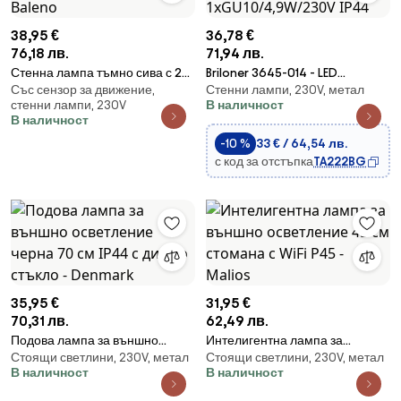
38,95 €
36,78 €
76,18 лв.
71,94 лв.
Стенна лампа тъмно сива с 2
Briloner 3645-014 - LED
Със сензор за движение,
Стенни лампи, 230V, метал
лампи IP44 с датчик за
Екстериорен аплик NEAPEL
стенни лампи, 230V
В наличност
движение - Baleno
1xGU10/4,9W/230V IP44
В наличност
-10 %
33 € / 64,54 лв.
с код за отстъпка
TA222BG
35,95 €
31,95 €
70,31 лв.
62,49 лв.
Подова лампа за външно
Интелигентна лампа за
Стоящи светлини, 230V, метал
Стоящи светлини, 230V, метал
осветление черна 70 см IP44 с
външно осветление 45 см
В наличност
В наличност
димно стъкло - Denmark
стомана с WiFi P45 - Malios