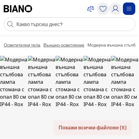
Пропускане към съдържанието
Търсене
Пропускане към футъра
Осветителни тела
Външно осветление
Модерна външна стълбова
Покажи всички файлове (5)