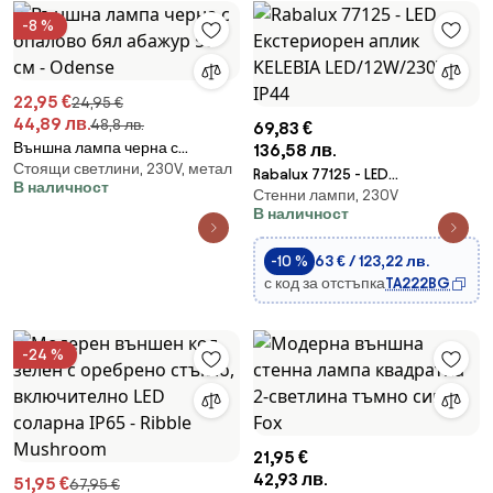
-8 %
22,95 €
24,95 €
44,89 лв.
48,8 лв.
69,83 €
Външна лампа черна с
136,58 лв.
Стоящи светлини, 230V, метал
опалово бял абажур 50 см -
Rabalux 77125 - LED
В наличност
Odense
Стенни лампи, 230V
Екстериорен аплик KELEBIA
В наличност
LED/12W/230V IP44
-10 %
63 € / 123,22 лв.
с код за отстъпка
TA222BG
-24 %
21,95 €
42,93 лв.
51,95 €
67,95 €