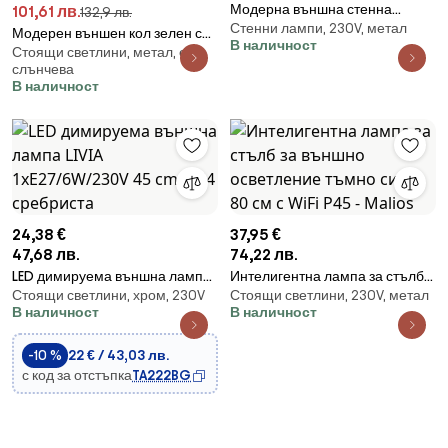
Модерна външна стенна
101,61 лв.
132,9 лв.
Стенни лампи, 230V, метал
лампа квадратна 2-светлина
Модерен външен кол зелен с
В наличност
тъмно сива - Fox
Стоящи светлини, метал, е
оребрено стъкло, включително
слънчева
LED соларна IP65 - Ribble
В наличност
Mushroom
24,38 €
37,95 €
47,68 лв.
74,22 лв.
LED димируема външна лампа
Интелигентна лампа за стълб
Стоящи светлини, хром, 230V
Стоящи светлини, 230V, метал
LIVIA 1xE27/6W/230V 45 cm IP44
за външно осветление тъмно
В наличност
В наличност
сребриста
сива 80 см с WiFi P45 - Malios
-10 %
22 € / 43,03 лв.
с код за отстъпка
TA222BG