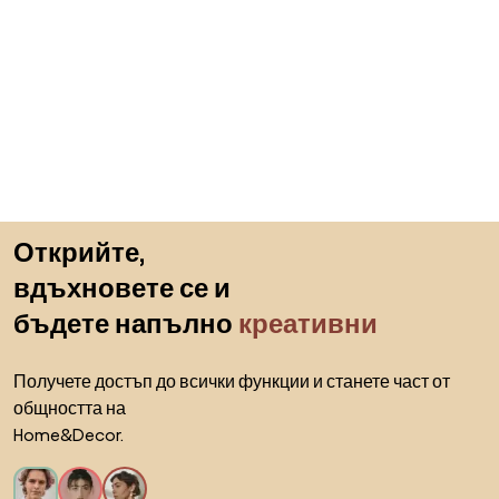
Пропускане към началото
Открийте,
вдъхновете се и
бъдете напълно
креативни
Получете достъп до всички функции и станете част от
общността на
Home&Decor.