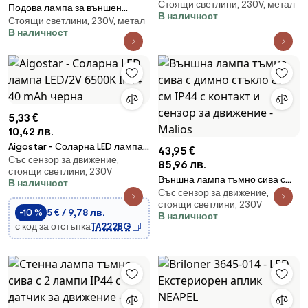
Стоящи светлини, 230V, метал
стомана 110 см IP44 - Rox
Подова лампа за външен
В наличност
Стоящи светлини, 230V, метал
монтаж черна с прозрачен
В наличност
глобус 100 см IP44 - Sfera
5,33 €
10,42 лв.
Aigostar - Соларна LED лампа
43,95 €
Със сензор за движение,
LED/2V 6500K IP44 40 mAh
85,96 лв.
стоящи светлини, 230V
черна
Външна лампа тъмно сива с
В наличност
Със сензор за движение,
димно стъкло 80 см IP44 с
стоящи светлини, 230V
контакт и сензор за движение -
-10 %
5 € / 9,78 лв.
В наличност
Malios
с код за отстъпка
TA222BG