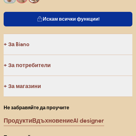
Искам всички функции!
За Biano
За потребители
За магазини
Не забравяйте да проучите
Продукти
Вдъхновение
AI designer