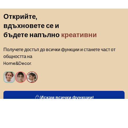
Пропускане към началото
Открийте,
вдъхновете се и
бъдете напълно
креативни
Получете достъп до всички функции и станете част от
общността на
Home&Decor.
Искам всички функции!
221 €
Към магазина
За Biano