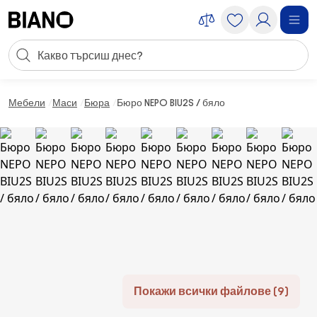
Пропускане към съдържанието
Търсене
Пропускане към футъра
Мебели
Маси
Бюра
Бюро NEPO BIU2S / бяло
Покажи всички файлове (9)