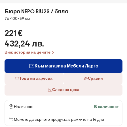
Бюро NEPO BIU2S / бяло
Размери
76×100×59 cм
221 €
432,24 лв.
Виж история на цените
Към магазина Мебели Ларго
Това ми харесва.
Сравни
Следена цена
Наличност
В наличност
Можете да върнете продукта в рамките на 14 дни