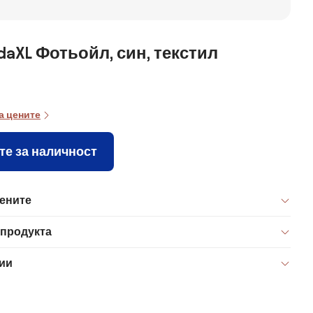
idaXL Фотьойл, син, текстил
а цените
те за наличност
цените
 продукта
ии