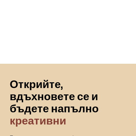
Пропускане към началото
Открийте,
вдъхновете се и
бъдете напълно
креативни