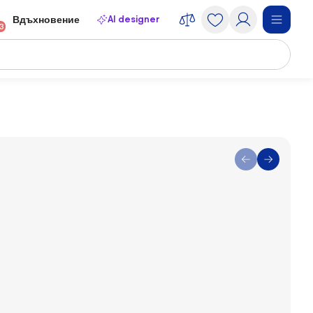
AI designer
Вдъхновение
13