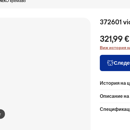
NEKO кремаво
372601 v
321,99 €
Виж история н
Следе
История на 
Описание на
Спецификац
т