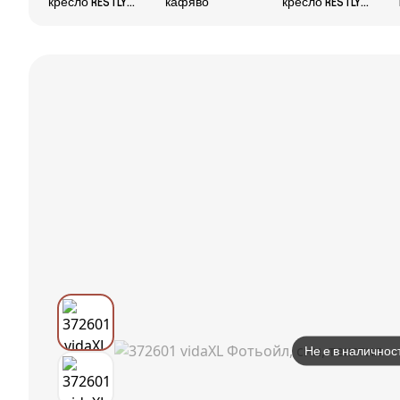
кресло RESTLY
кафяво
кресло RESTLY
бежово
тъмно сиво
Не е в наличнос