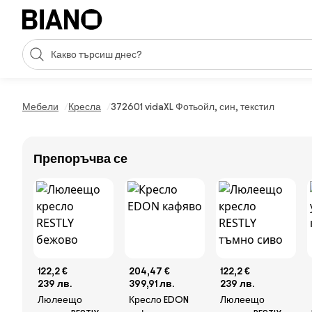
Пропускане към съдържанието
Търсене
Пропускане към футъра
Мебели
Кресла
372601 vidaXL Фотьойл, син, текстил
Препоръчва се
122,2 €
204,47 €
122,2 €
239 лв.
399,91 лв.
239 лв.
Люлеещо
Кресло EDON
Люлеещо