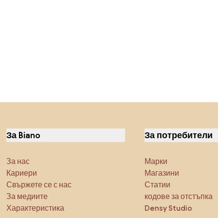
За Biano
За потребители
За нас
Марки
Кариери
Магазини
Свържете се с нас
Статии
За медиите
кодове за отстъпка
Характеристика
Densy Studio