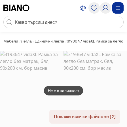
Пропускане към съдържанието
Търсене
Пропускане към футъра
Мебели
Легла
Единични легла
3193647 vidaXL Рамка за легло б
Не е в наличност
Покажи всички файлове (2)