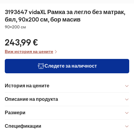
3193647 vidaXL Рамка за легло без матрак,
бял, 90x200 см, бор масив
Размери
90×200 cм
243,99 €
Виж история на цените
Следете за наличност
История на цените
Описание на продукта
Размери
Спецификации