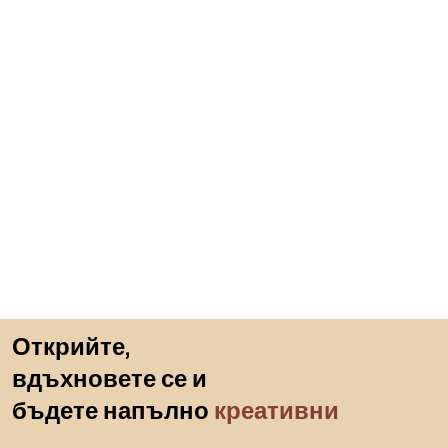
Пропускане към началото
Открийте,
вдъхновете се и
бъдете напълно
креативни