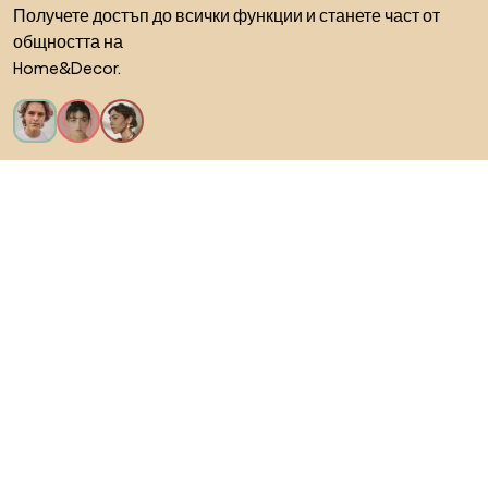
Получете достъп до всички функции и станете част от
общността на
Home&Decor.
Искам всички функции!
За Biano
За потребители
За магазини