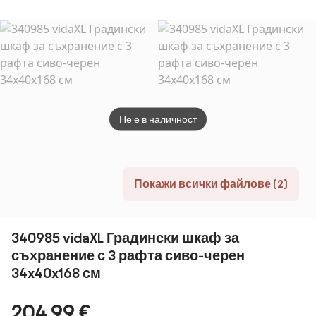
ROCKWOOD
570 L
Не е в наличност
Покажи всички файлове (2)
340985 vidaXL Градински шкаф за
съхранение с 3 рафта сиво-черен
34x40x168 см
204,99 €