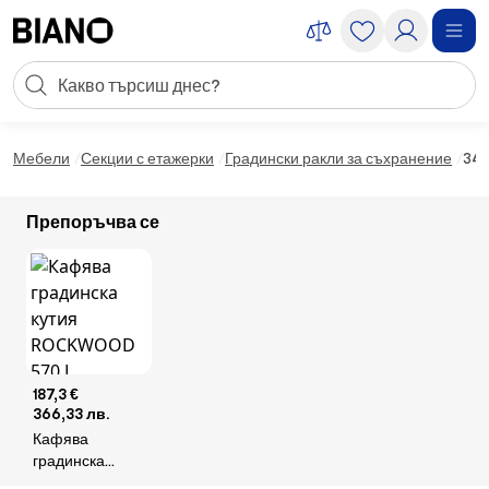
Пропускане към съдържанието
Търсене
Пропускане към футъра
Мебели
Секции с етажерки
Градински ракли за съхранение
340
Препоръчва се
187,3 €
366,33 лв.
Кафява
градинска
кутия