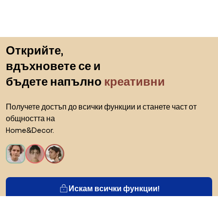
Пропускане към началото
Открийте,
вдъхновете се и
бъдете напълно
креативни
Получете достъп до всички функции и станете част от
общността на
Home&Decor.
Искам всички функции!