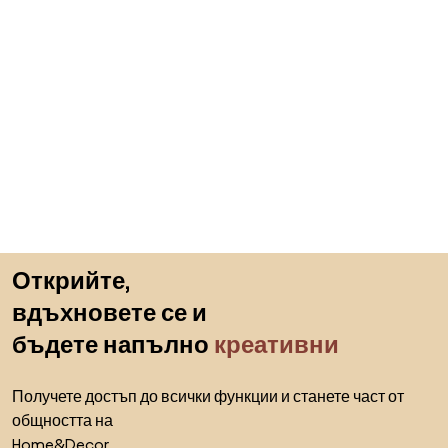
Пропускане към началото
Открийте,
вдъхновете се и
бъдете напълно
креативни
Получете достъп до всички функции и станете част от
общността на
Home&Decor.