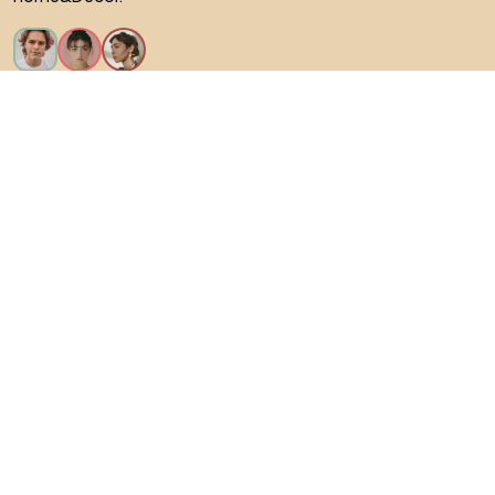
Искам всички функции!
За Biano
За потребители
За магазини
Не забравяйте да проучите