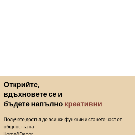
Пропускане към началото
Открийте,
вдъхновете се и
бъдете напълно
креативни
Получете достъп до всички функции и станете част от
общността на
Home&Decor.