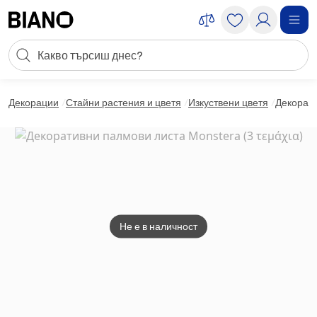
Пропускане към съдържанието
Търсене
Пропускане към футъра
Декорации
Стайни растения и цветя
Изкуствени цветя
Декорати
Не е в наличност