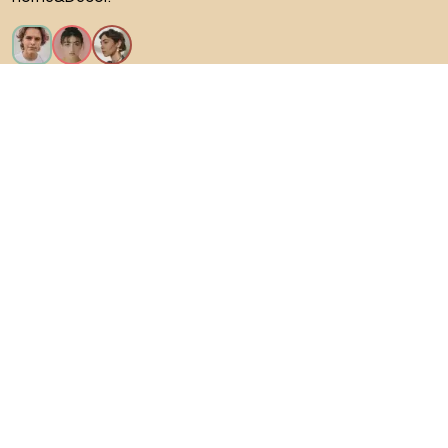
Искам всички функции!
За Biano
За потребители
За магазини
Не забравяйте да проучите