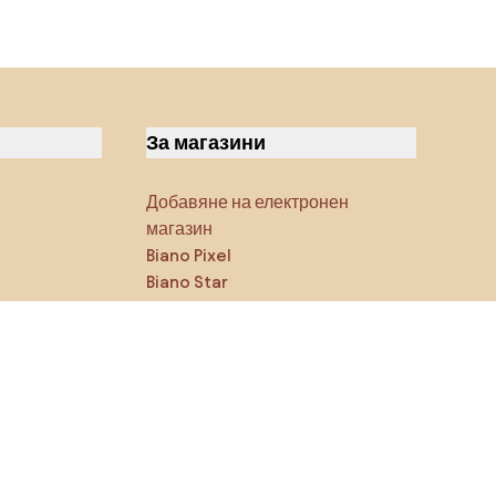
За магазини
Добавяне на електронен
магазин
Biano Pixel
Biano Star
Блог
Последвайте ни в
социалните мрежи