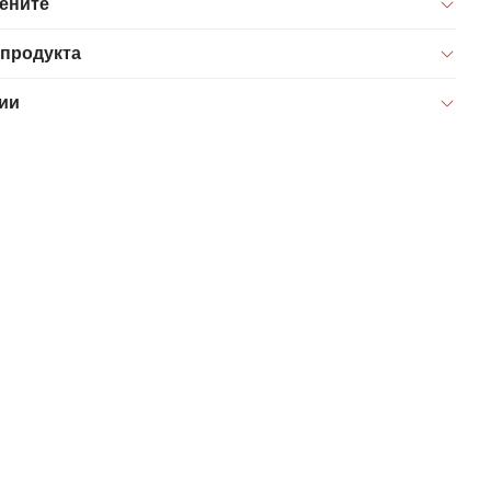
цените
 продукта
ии