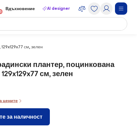
AI designer
Вдъхновение
15
 129x129x77 см, зелен
радински плантер, поцинкована
 129x129x77 см, зелен
а цените
те за наличност