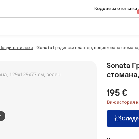
Кодове за отстъпка
Повдигнати лехи
Sonata Градински плантер, поцинкована стомана,
Sonata Г
стомана,
195 €
Виж история н
т
Следе