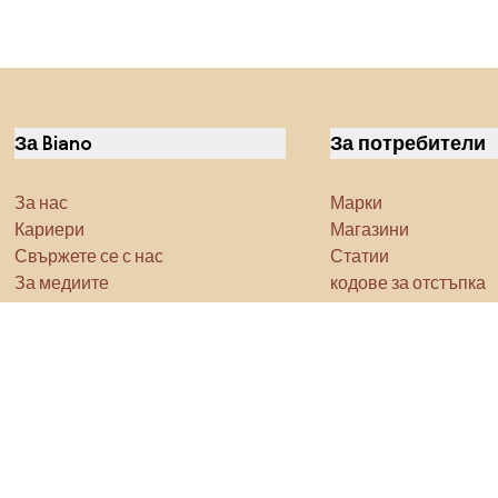
За Biano
За потребители
За нас
Марки
Кариери
Магазини
Свържете се с нас
Статии
За медиите
кодове за отстъпка
Характеристика
Densy Studio
Не забравяйте да проучите
Продукти
Вдъхновение
AI designer