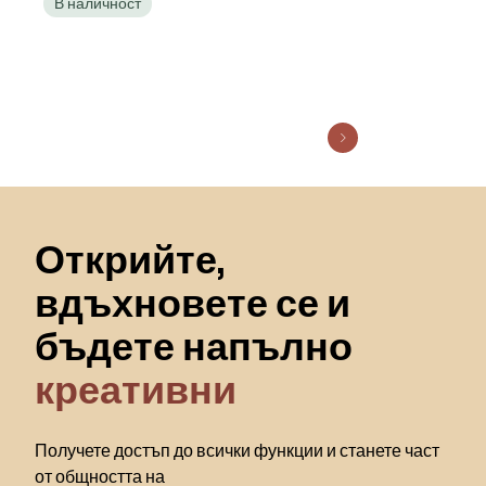
В наличност
Пропускане към началото
Открийте,
вдъхновете се и
бъдете напълно
креативни
Получете достъп до всички функции и станете част
от общността на