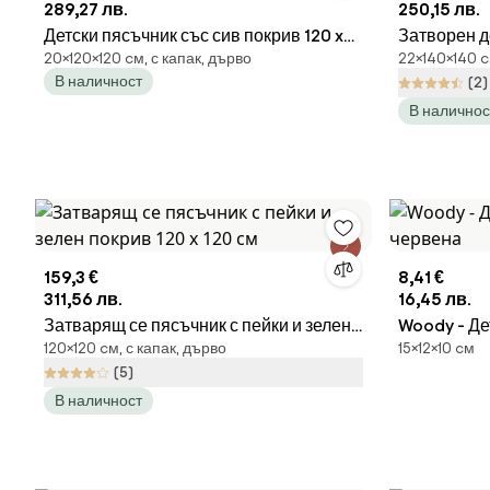
289,27 лв.
250,15 лв.
Детски пясъчник със сив покрив 120 x
Затворен д
20×120×120 cм, с капак, дърво
22×140×140 c
120 cm
140 cm
В наличност
(2)
В наличнос
159,3 €
8,41 €
311,56 лв.
16,45 лв.
Затварящ се пясъчник с пейки и зелен
Woody - Де
120×120 cм, с капак, дърво
15×12×10 cм
покрив 120 х 120 см
червена
(5)
В наличност