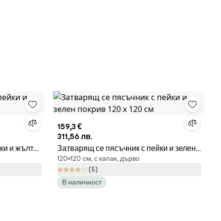
159,3 €
311,56 лв.
ки и жълт
Затварящ се пясъчник с пейки и зелен
120×120 cм, с капак, дърво
покрив 120 х 120 см
(5)
В наличност