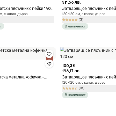
311,56 лв.
етски пясъчник с пейки 140 x
Затварящ се пясъчник с пей
м, с капак, дърво
120×120 cм, с капак, дърво
покрив 120 х 120 см
(3)
т
В наличност
100,3 €
196,17 лв.
тска метална кофичка -
Затварящ се пясъчник с пейк
120×120 cм, с капак, дърво
см
(31)
В наличност