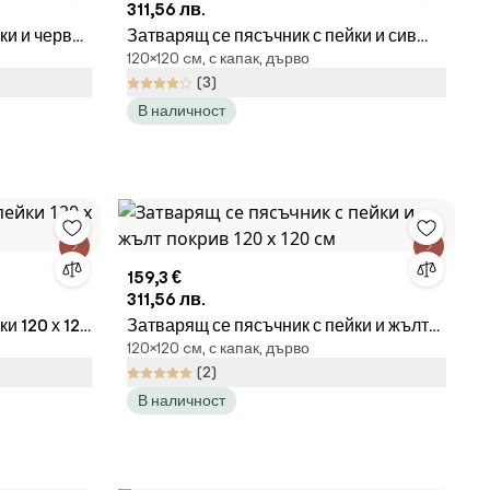
311,56 лв.
ки и червен
Затварящ се пясъчник с пейки и сив
120×120 cм, с капак, дърво
покрив 120 х 120 см
(3)
В наличност
159,3 €
311,56 лв.
и 120 х 120
Затварящ се пясъчник с пейки и жълт
120×120 cм, с капак, дърво
покрив 120 х 120 см
(2)
В наличност