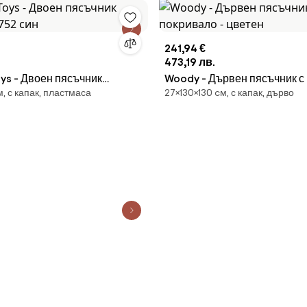
241,94 €
473,19 лв.
съчник
Woody - Дървен пясъчник с
м, с капак, пластмаса
27×130×130 cм, с капак, дърво
0752 син
- цветен