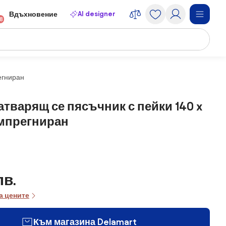
AI designer
Вдъхновение
18
егниран
атварящ се пясъчник с пейки 140 x
импрегниран
лв.
а цените
Към магазина Delamart