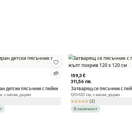
159,3 €
311,56 лв.
н детски пясъчник с пейки
Затварящ се пясъчник с пей
м, с капак, дърво
120×120 cм, с капак, дърво
покрив 120 х 120 см
(2)
т
В наличност