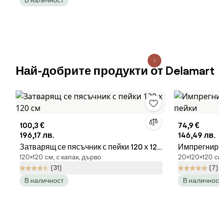
В наличност
Най-добрите продукти от Delamart
100,3 €
74,9 €
196,17 лв.
146,49 лв.
Затварящ се пясъчник с пейки 120 х 120
Импрегнира
120×120 cм, с капак, дърво
20×120×120 c
см
(31)
(7)
В наличност
В наличнос