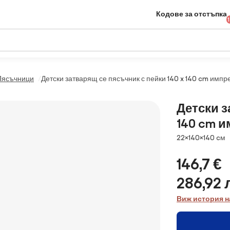
Кодове за отстъпка
Пясъчници
Детски затварящ се пясъчник с пейки 140 x 140 cm импр
Детски з
140 cm 
Размери
22×140×140 cм
146,7 €
286,92 
Виж история н