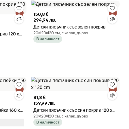
150,8 €
294,94 лв.
Детски пясъчник със зелен покрив
20×120×120 cм, с капак, дърво
рив 120 x
В наличност
81,8 €
159,99 лв.
йки 160 x
Детски пясъчник със син покрив 120 x
20×120×120 cм, с капак, дърво
120 cm
В наличност