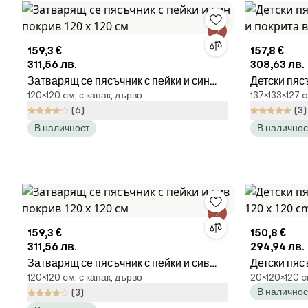
159,3 €
157,8 €
311,56 лв.
308,63 лв.
Затварящ се пясъчник с пейки и син
Детски пяс
120×120 cм, с капак, дърво
137×133×127 c
покрив 120 х 120 см
покрита ве
(6)
(3)
В наличност
В наличнос
159,3 €
150,8 €
311,56 лв.
294,94 лв.
Затварящ се пясъчник с пейки и сив
Детски пяс
120×120 cм, с капак, дърво
20×120×120 c
покрив 120 х 120 см
120 cm
В наличнос
(3)