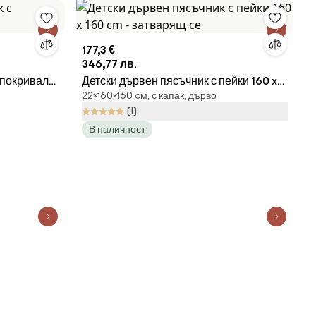
177,3 €
346,77 лв.
 покривало
Детски дървен пясъчник с пейки 160 x
22×160×160 cм, с капак, дърво
160 cm - затварящ се
(1)
В наличност