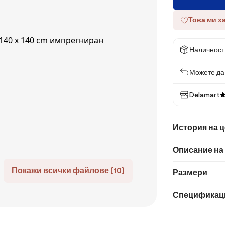
Това ми х
Наличност
Можете да 
Delamart
История на 
Описание на
Покажи всички файлове (10)
Размери
Спецификац