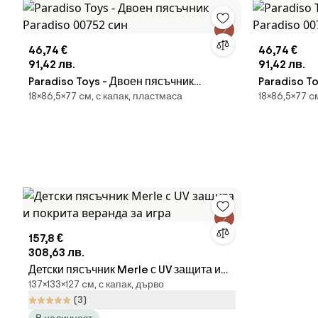
46,74 €
46,74 €
91,42 лв.
91,42 лв.
Paradiso Toys - Двоен пясъчник
Paradiso Toys - Двоен пя
18×86,5×77 cм, с капак, пластмаса
18×86,5×77 c
Paradiso 00752 син
Paradiso 0
157,8 €
308,63 лв.
Детски пясъчник Merle с UV защита и
137×133×127 cм, с капак, дърво
покрита веранда за игра
(3)