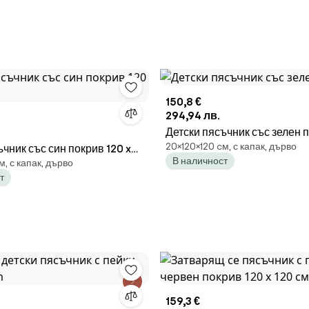
150,8 €
294,94 лв.
Детски пясъчник със зелен 
20×120×120 cм, с капак, дърво
чник със син покрив 120 x
В наличност
м, с капак, дърво
т
159,3 €