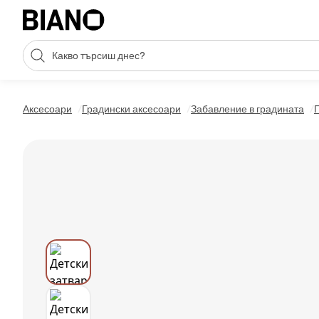
Пропускане към съдържанието
Търсене
Пропускане към футъра
Аксесоари
Градински аксесоари
Забавление в градината