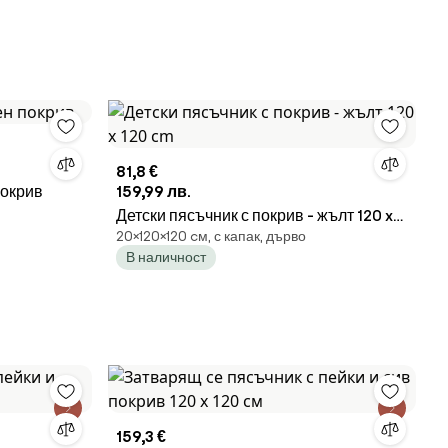
81,8 €
покрив
159,99 лв.
Детски пясъчник с покрив - жълт 120 x
20×120×120 cм, с капак, дърво
120 cm
В наличност
159,3 €