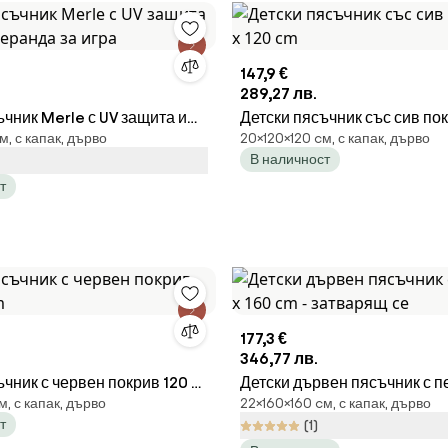
147,9 €
289,27 лв.
ъчник Merle с UV защита и
Детски пясъчник със сив пок
м, с капак, дърво
20×120×120 cм, с капак, дърво
ранда за игра
120 cm
В наличност
т
177,3 €
346,77 лв.
ъчник с червен покрив 120 x
Детски дървен пясъчник с пе
м, с капак, дърво
22×160×160 cм, с капак, дърво
160 cm - затварящ се
т
(1)