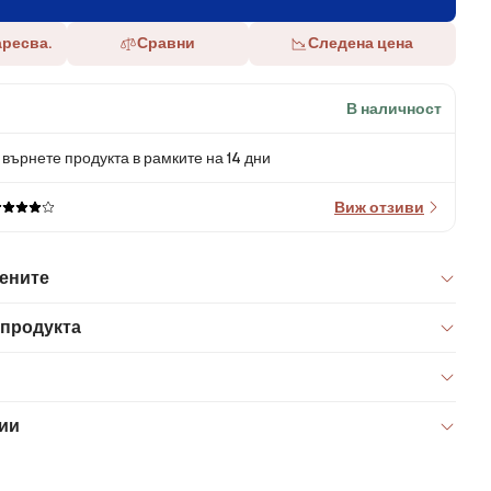
аресва.
Сравни
Следена цена
В наличност
върнете продукта в рамките на 14 дни
Виж отзиви
цените
 продукта
ии