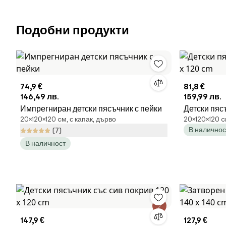
Подобни продукти
74,9 €
81,8 €
146,49 лв.
159,99 лв.
Импрегниран детски пясъчник с пейки
Детски пясъ
20×120×120 cм, с капак, дърво
20×120×120 c
120 cm
В наличнос
(7)
В наличност
147,9 €
127,9 €