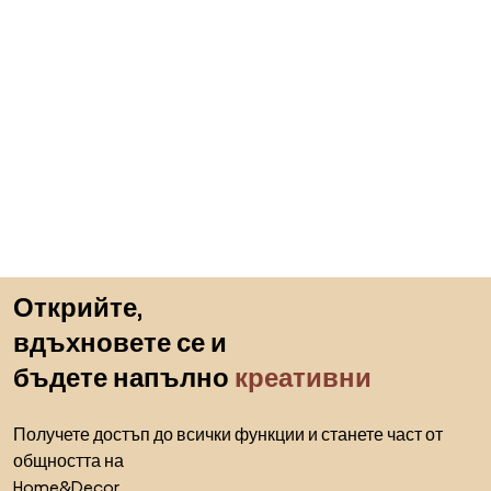
Пропускане към началото
Открийте,
вдъхновете се и
бъдете напълно
креативни
Получете достъп до всички функции и станете част от
общността на
Home&Decor.