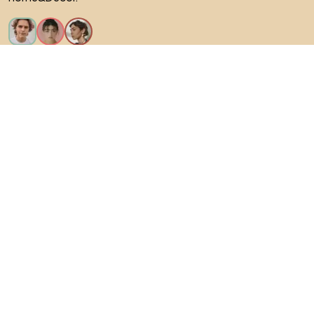
Искам всички функции!
За Biano
За потребители
За магазини
Не забравяйте да проучите