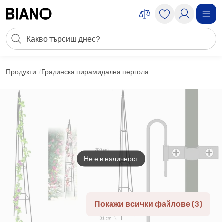
Пропускане към съдържанието
Търсене
Пропускане към футъра
Продукти
Градинска пирамидална пергола
Не е в наличност
Покажи всички файлове (3)