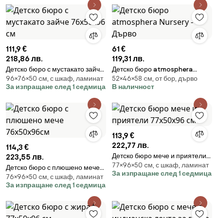
111,9 €
61 €
218,86 лв.
119,31 лв.
Детско бюро с мустакато зайче
Детско бюро atmosphera
96×76×50 cм, с шкаф, ламинат
52×46×58 cм, от бор, дърво
76х50х96 см
Nursery - Дърво
За изпращане след 1 седмица
В наличност
113,9 €
222,77 лв.
114,3 €
Детско бюро мече и приятели
223,55 лв.
77×96×50 cм, с шкаф, ламинат
77х50х96 см
Детско бюро с плюшено мече
За изпращане след 1 седмица
76×96×50 cм, с шкаф, ламинат
76х50х96см
За изпращане след 1 седмица