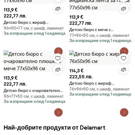
113,9 €
222,77 лв.
113,9 €
Детско бюро с жираф
222,77 лв.
96×50×77 cм, с шкаф, ламинат
77х50х96 см
Детско бюро с мече с
За изпращане след 1 седмица
77×96×50 cм, с шкаф, ламинат
индианска лента за глава
За изпращане след 1 седмица
77х50х96 см
114,3 €
223,55 лв.
113,9 €
Детско бюро с жираф
222,77 лв.
76×96×50 cм, с шкаф, ламинат
76х50х96 см
Детско бюро с очарователно
За изпращане след 1 седмица
96×77×50 cм, с шкаф, ламинат
плюшено мече 77х50х96 см
За изпращане след 1 седмица
Най-добрите продукти от Delamart