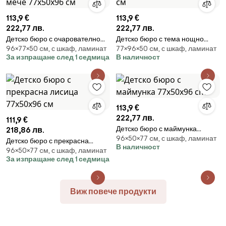
113,9 €
113,9 €
222,77 лв.
222,77 лв.
Детско бюро с очарователно
Детско бюро с тема нощно
96×77×50 cм, с шкаф, ламинат
77×96×50 cм, с шкаф, ламинат
плюшено мече 77х50х96 см
небе, 77 х 50 х 96 см
За изпращане след 1 седмица
В наличност
113,9 €
222,77 лв.
111,9 €
Детско бюро с маймунка
218,86 лв.
96×50×77 cм, с шкаф, ламинат
77x50x96 cm
Детско бюро с прекрасна
В наличност
96×50×77 cм, с шкаф, ламинат
лисица 77х50х96 см
За изпращане след 1 седмица
Виж повече продукти