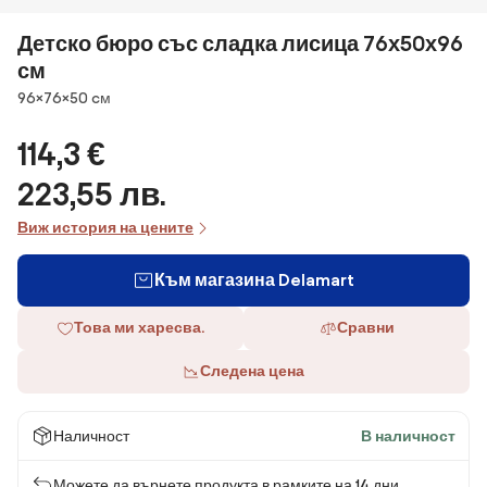
Детско бюро със сладка лисица 76х50х96
см
Размери
96×76×50 cм
114,3 €
223,55 лв.
Виж история на цените
Към магазина Delamart
Това ми харесва.
Сравни
Следена цена
Наличност
В наличност
Можете да върнете продукта в рамките на 14 дни