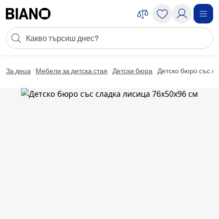
Пропускане към съдържанието
Търсене
Пропускане към футъра
За деца
Мебели за детска стая
Детски бюра
Детско бюро със с