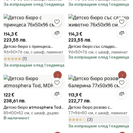
За изпращане след 1 седмица
За изпращане след 1 седмица
114,3 €
114,3 €
223,55 лв.
223,55 лв.
Детско бюро с принцеса
Детско бюро със сладко
96×50×76 cм, с шкаф, ламинат
96×50×76 cм, с шкаф, ламинат
76х50х96 см
животно 76х50х96 см
За изпращане след 1 седмица
(1)
За изпращане след 1 седмица
122 €
113,9 €
238,61 лв.
222,77 лв.
Детско бюро atmosphera Tod,
Детско бюро розово с
85×100×52 cм, с шкаф, дърво
77×96×50 cм, с шкаф, ламинат
MDF
балерина 77х50х96 см
В наличност
(3)
За изпращане след 1 седмица