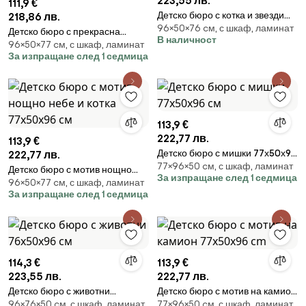
223,55 лв.
111,9 €
Детско бюро с котка и звезди
218,86 лв.
96×50×76 cм, с шкаф, ламинат
76х50х96 см
Детско бюро с прекрасна
В наличност
96×50×77 cм, с шкаф, ламинат
лисица 77х50х96 см
За изпращане след 1 седмица
113,9 €
222,77 лв.
113,9 €
Детско бюро с мишки 77х50х96
222,77 лв.
77×96×50 cм, с шкаф, ламинат
см
Детско бюро с мотив нощно
За изпращане след 1 седмица
96×50×77 cм, с шкаф, ламинат
небе и котка 77х50х96 см
За изпращане след 1 седмица
114,3 €
113,9 €
223,55 лв.
222,77 лв.
Детско бюро с животни
Детско бюро с мотив на камион
96×76×50 cм, с шкаф, ламинат
77×96×50 cм, с шкаф, ламинат
76х50х96 см
77x50x96 cm