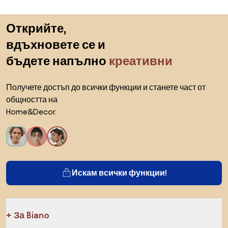
Пропускане към началото
Открийте,
вдъхновете се и
бъдете напълно
креативни
Получете достъп до всички функции и станете част от
общността на
Home&Decor.
Искам всички функции!
За Biano