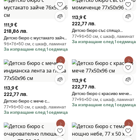
113,9 €
222,77 лв.
111,9 €
Детско бюро със спящо
218,86 лв.
77×96×50 cм, с шкаф, ламинат
момиченце 77х50х96 см
Детско бюро с мустакато зайче
За изпращане след 1 седмица
96×76×50 cм, с шкаф, ламинат
76х50х96 см
За изпращане след 1 седмица
113,9 €
222,77 лв.
113,9 €
Детско бюро с красиво мече
222,77 лв.
77×96×50 cм, с шкаф, ламинат
77х50х96 см
Детско бюро с мече с
За изпращане след 1 седмица
77×96×50 cм, с шкаф, ламинат
индианска лента за глава
За изпращане след 1 седмица
77х50х96 см