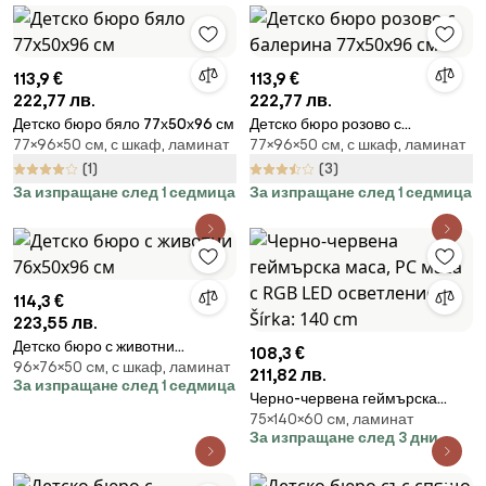
113,9 €
113,9 €
222,77 лв.
222,77 лв.
Детско бюро бяло 77х50х96 см
Детско бюро розово с
77×96×50 cм, с шкаф, ламинат
77×96×50 cм, с шкаф, ламинат
балерина 77х50х96 см
(1)
(3)
За изпращане след 1 седмица
За изпращане след 1 седмица
114,3 €
223,55 лв.
Детско бюро с животни
108,3 €
96×76×50 cм, с шкаф, ламинат
76х50х96 см
211,82 лв.
За изпращане след 1 седмица
Черно-червена геймърска
75×140×60 cм, ламинат
маса, PC маса с RGB LED
За изпращане след 3 дни
осветление Šírka: 140 cm