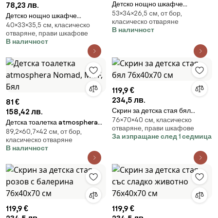
Детско нощно шкафче
78,23 лв.
53×34×26,5 cм, от бор,
Atmosphera Fox, MDF
Детско нощно шкафче
класическо отваряне
40×33×35,5 cм, класическо
atmosphera, MDF - Organic
В наличност
отваряне, прави шкафове
В наличност
119,9 €
234,5 лв.
81 €
Скрин за детска стая бял
158,42 лв.
76×70×40 cм, класическо
76х40х70 см
Детска тоалетка atmosphera
отваряне, прави шкафове
89,2×60,7×42 cм, от бор,
Nomad, MDF, Бял
За изпращане след 1 седмица
класическо отваряне
В наличност
119,9 €
119,9 €