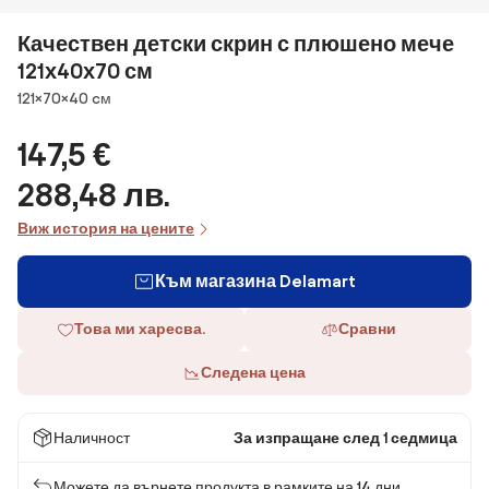
Качествен детски скрин с плюшено мече
121х40х70 см
Размери
121×70×40 cм
147,5 €
288,48 лв.
Виж история на цените
Към магазина Delamart
Това ми харесва.
Сравни
Следена цена
Наличност
За изпращане след 1 седмица
Можете да върнете продукта в рамките на 14 дни