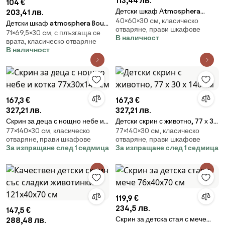
113,44 лв.
104 €
Детски шкаф Аtmosphera
203,41 лв.
40×60×30 cм, класическо
Moon, Бял
Детски шкаф atmosphera Bouli,
отваряне, прави шкафове
71×69,5×30 cм, с плъзгаща се
69.5×30×71 cm, MDF
В наличност
врата, класическо отваряне
В наличност
167,3 €
167,3 €
327,21 лв.
327,21 лв.
Скрин за деца с нощно небе и
Детски скрин с животно, 77 х 30
77×140×30 cм, класическо
77×140×30 cм, класическо
котка 77х30х140 см
х 140 см
отваряне, прави шкафове
отваряне, прави шкафове
За изпращане след 1 седмица
За изпращане след 1 седмица
119,9 €
234,5 лв.
147,5 €
Скрин за детска стая с мече
288,48 лв.