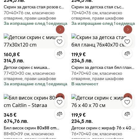
234,5 лв.
234,5 лв.
Скрин за детска стая розов с
Скрин за детска стая със
70×40×76 cм, класическо
70×40×76 cм, класическо
балерина 76х40х70 см
сладко животно 76х40х70 см
отваряне, прави шкафове
отваряне, прави шкафове
За изпращане след 1 седмица
За изпращане след 1 седмица
160,8 €
119,9 €
314,5 лв.
234,5 лв.
Детски скрин с мишка
Скрин за детска стая бял гланц
77×120×30 cм, класическо
76×70×40 cм, класическо
77x30x120 cm
76х40х70 см
отваряне, прави шкафове
отваряне, прави шкафове
За изпращане след 1 седмица
В наличност
345 €
119,9 €
674,76 лв.
234,5 лв.
Бял висок скрин 80x88 cm
Детски скрин с жираф 76 х 40 х
88×80×39 cм, класическо
76×70×40 cм, класическо
Caitlin – Støraa
70 см