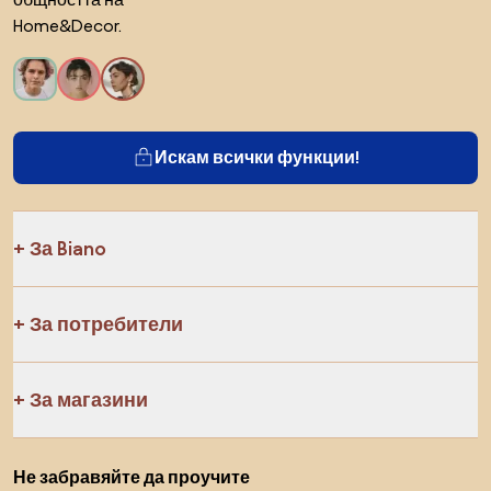
Home&Decor.
Искам всички функции!
За Biano
За потребители
За магазини
Не забравяйте да проучите