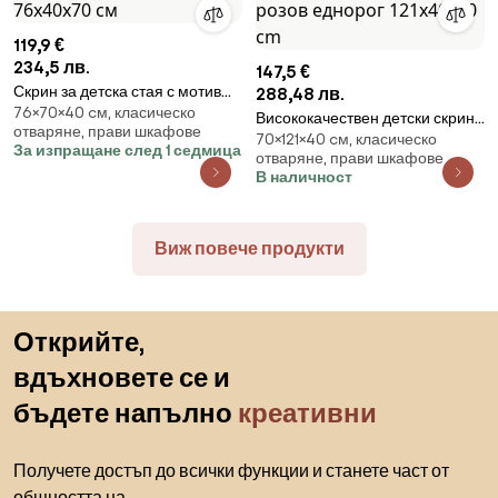
119,9 €
234,5 лв.
147,5 €
Скрин за детска стая с мотив
288,48 лв.
76×70×40 cм, класическо
нощно небе 76х40х70 см
Висококачествен детски скрин
отваряне, прави шкафове
70×121×40 cм, класическо
с мотив на розов еднорог
За изпращане след 1 седмица
отваряне, прави шкафове
121x40x70 cm
В наличност
Виж повече продукти
Пропускане към началото
Открийте,
вдъхновете се и
бъдете напълно
креативни
Получете достъп до всички функции и станете част от
общността на