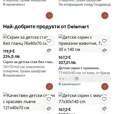
отваряне, прави шкафове
отваряне, прави шкафове
В наличност
За изпращане след 1 седмица
Най-добрите продукти от Delamart
119,9 €
234,5 лв.
167,3 €
Скрин за детска стая бял гланц
327,21 лв.
76×70×40 cм, класическо
76х40х70 см
Детски скрин с приказни
отваряне, прави шкафове
77×140×30 cм, от клен, от бреза
животни, 77 x 30 x 140 см
В наличност
(1)
В наличност
167,3 €