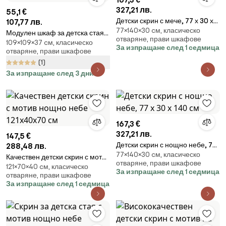
327,21 лв.
55,1 €
Детски скрин с мече, 77 х 30 х
107,77 лв.
77×140×30 cм, класическо
140 см
Модулен шкаф за детска стая
отваряне, прави шкафове
109×109×37 cм, класическо
Весели малки котки
За изпращане след 1 седмица
отваряне, прави шкафове
(1)
За изпращане след 3 дни
167,3 €
327,21 лв.
147,5 €
Детски скрин с нощно небе, 77
288,48 лв.
77×140×30 cм, класическо
x 30 x 140 см
Качествен детски скрин с мотив
отваряне, прави шкафове
121×70×40 cм, класическо
нощно небе 121x40x70 см
За изпращане след 1 седмица
отваряне, прави шкафове
За изпращане след 1 седмица