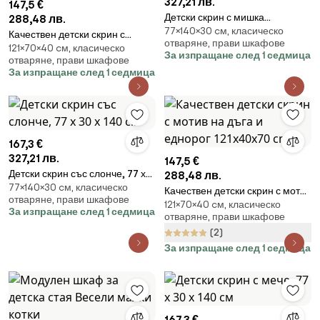
327,21 лв.
147,5 €
Детски скрин с мишка
288,48 лв.
77×140×30 cм, класическо
77x30x140 cm
Качествен детски скрин с
отваряне, прави шкафове
121×70×40 cм, класическо
красиво лъвче 121х40х70 см
За изпращане след 1 седмица
отваряне, прави шкафове
За изпращане след 1 седмица
167,3 €
327,21 лв.
147,5 €
Детски скрин със слонче, 77 х
288,48 лв.
77×140×30 cм, класическо
30 х 140 см
Качествен детски скрин с мотив
отваряне, прави шкафове
121×70×40 cм, класическо
на дъга и еднорог 121x40x70
За изпращане след 1 седмица
отваряне, прави шкафове
cm
(2)
За изпращане след 1 седмица
167,3 €