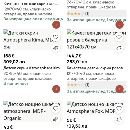
76×70×40 cм, класическо
76х40х70 см
Качествен детски скрин със
отваряне, прави шкафове
121×70×40 cм, класическо
сладки животинки 121х40х70 см
(1)
отваряне, прави шкафове
За изпращане след 1 седмица
За изпращане след 1 седмица
158 €
144,7 €
309,02 лв.
283,01 лв.
Детски скрин Аtmosphera Kima,
Качествен детски скрин розов с
80×85×40 cм, класическо
121×70×40 cм, класическо
MDF, Бял
балерина 121х40х70 см
отваряне, прави шкафове
отваряне, прави шкафове
В наличност
(1)
За изпращане след 1 седмица
56 €
109,53 лв.
40 €