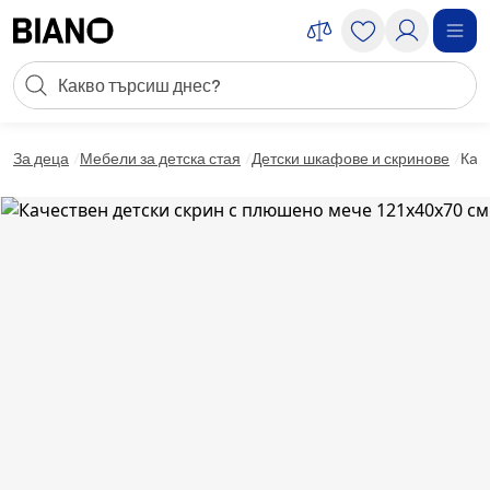
Пропускане към съдържанието
Търсене
Пропускане към футъра
За деца
Мебели за детска стая
Детски шкафове и скринове
Кач