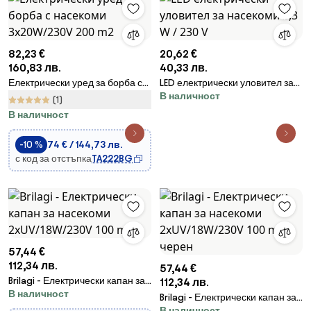
82,23 €
20,62 €
160,83 лв.
40,33 лв.
Електрически уред за борба с
LED електрически уловител за
В наличност
насекоми 3x20W/230V 200 m2
насекоми 3,3 W / 230 V
(1)
В наличност
-10 %
74 € / 144,73 лв.
с код за отстъпка
TA222BG
57,44 €
112,34 лв.
57,44 €
Brilagi - Електрически капан за
112,34 лв.
В наличност
насекоми 2xUV/18W/230V 100
Brilagi - Електрически капан за
m2
В наличност