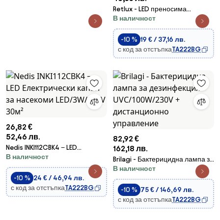
Retlux - LED преносима
В наличност
акумулаторна лампа с
уловител за насекоми
LED/5W/1800 mAh IP44 черна
-10 %
19 € / 37,16 лв.
с код за отстъпка
TA222BG
26,82 €
52,46 лв.
82,92 €
Nedis INKI112CBK4 − LED
162,18 лв.
В наличност
Електрически капан за
Brilagi - Бактерицидна лампа за
насекоми LED/3W/230V 30м²
В наличност
дезинфекция UVC/100W/230V
-10 %
24 € / 46,94 лв.
+ дистанционно управление
с код за отстъпка
TA222BG
-10 %
75 € / 146,69 лв.
с код за отстъпка
TA222BG