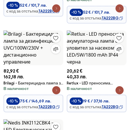
насекоми 2xUV/18W/230V 100
-10 %
52 € / 101,7 лв.
m2 черен
с код за отстъпка
TA222BG
-10 %
52 € / 101,7 лв.
с код за отстъпка
TA222BG
82,92 €
20,62 €
162,18 лв.
40,33 лв.
Brilagi - Бактерицидна лампа за
Retlux - LED преносима
В наличност
В наличност
дезинфекция UVC/100W/230V
акумулаторна лампа с
+ дистанционно управление
уловител за насекоми
LED/5W/1800 mAh IP44 черна
-10 %
75 € / 146,69 лв.
-10 %
19 € / 37,16 лв.
с код за отстъпка
TA222BG
с код за отстъпка
TA222BG