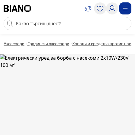
Пропускане към съдържанието
Търсене
Пропускане към футъра
Аксесоари
Градински аксесоари
Капани и средства против насе