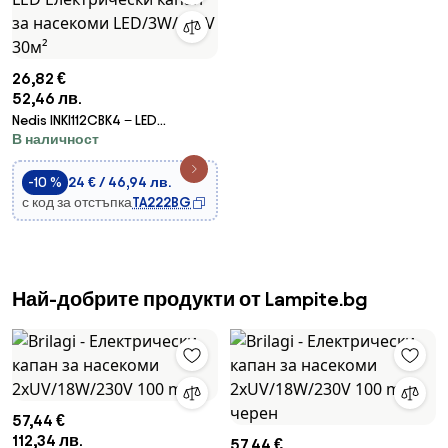
26,82 €
52,46 лв.
Nedis INKI112CBK4 − LED
В наличност
Електрически капан за
насекоми LED/3W/230V 30м²
-10 %
24 € / 46,94 лв.
с код за отстъпка
TA222BG
Най-добрите продукти от Lampite.bg
57,44 €
112,34 лв.
57,44 €