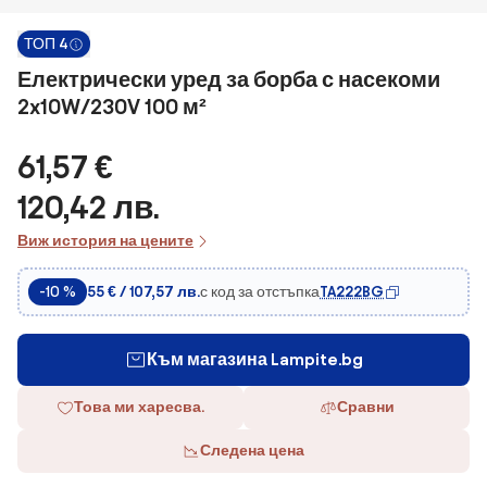
ТОП 4
Електрически уред за борба с насекоми
2x10W/230V 100 м²
61,57 €
120,42 лв.
Виж история на цените
с код за отстъпка
TA222BG
-10 %
55 € / 107,57 лв.
Към магазина Lampite.bg
Това ми харесва.
Сравни
Следена цена