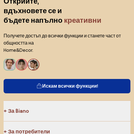
Открийте,
вдъхновете се и
бъдете напълно
креативни
Получете достъп до всички функции и станете част от
общността на
Home&Decor.
Искам всички функции!
За Biano
За потребители