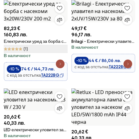
82,23 €
49,17 €
160,83 лв.
96,17 лв.
Електрически уред за борба с
Brilagi - Електрически улавител
В наличност
насекоми 3x20W/230V 200 m2
на насекоми 2xUV/15W/230V за
(1)
80 m2
В наличност
-10 %
44 € / 86,06 лв.
с код за отстъпка
TA222BG
-10 %
74 € / 144,73 лв.
с код за отстъпка
TA222BG
20,62 €
40,33 лв.
LED електрически уловител за
20,62 €
В наличност
насекоми 3,3 W / 230 V
40,33 лв.