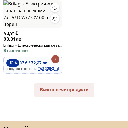
40,91 €
80,01 лв.
Brilagi - Електрически капан за
В наличност
насекоми 2xUV/10W/230V 60
m2 черен
-10 %
37 € / 72,37 лв.
с код за отстъпка
TA222BG
Виж повече продукти
Пропускане към началото