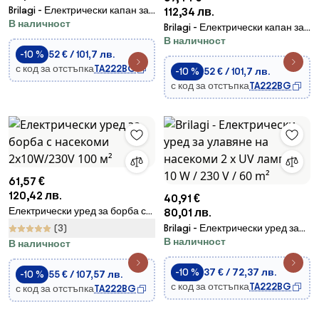
Brilagi - Електрически капан за
112,34 лв.
В наличност
насекоми 2xUV/18W/230V 100
Brilagi - Електрически капан за
m2
В наличност
насекоми 2xUV/18W/230V 100
-10 %
52 € / 101,7 лв.
m2 черен
с код за отстъпка
TA222BG
-10 %
52 € / 101,7 лв.
с код за отстъпка
TA222BG
61,57 €
120,42 лв.
40,91 €
Електрически уред за борба с
80,01 лв.
насекоми 2x10W/230V 100 м²
(3)
Brilagi - Електрически уред за
В наличност
улавяне на насекоми 2 x UV
В наличност
лампи / 10 W / 230 V / 60 m²
-10 %
37 € / 72,37 лв.
-10 %
55 € / 107,57 лв.
с код за отстъпка
TA222BG
с код за отстъпка
TA222BG