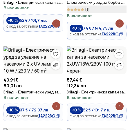
Brilagi - Електрически капан за
Електрически уред за борба с
В наличност
насекоми 2xUV/18W/230V 100
насекоми 3x20W/230V 200 m2
(1)
m2
В наличност
-10 %
52 € / 101,7 лв.
с код за отстъпка
TA222BG
-10 %
74 € / 144,73 лв.
с код за отстъпка
TA222BG
40,91 €
57,44 €
80,01 лв.
112,34 лв.
Brilagi - Електрически уред за
Brilagi - Електрически капан за
В наличност
В наличност
улавяне на насекоми 2 x UV
насекоми 2xUV/18W/230V 100
лампи / 10 W / 230 V / 60 m²
m2 черен
-10 %
37 € / 72,37 лв.
-10 %
52 € / 101,7 лв.
с код за отстъпка
TA222BG
с код за отстъпка
TA222BG