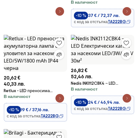
В наличност
насекоми 2xUV/10W/230V 60
m2 черен
-10 %
37 € / 72,37 лв.
с код за отстъпка
TA222BG
26,82 €
52,46 лв.
20,62 €
Nedis INKI112CBK4 − LED
40,33 лв.
В наличност
Електрически капан за
Retlux - LED преносима
насекоми LED/3W/230V 30м²
В наличност
акумулаторна лампа с
-10 %
24 € / 46,94 лв.
уловител за насекоми
с код за отстъпка
TA222BG
LED/5W/1800 mAh IP44 черна
-10 %
19 € / 37,16 лв.
с код за отстъпка
TA222BG