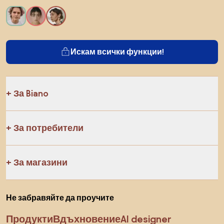
Искам всички функции!
За Biano
За потребители
За магазини
Не забравяйте да проучите
Продукти
Вдъхновение
AI designer