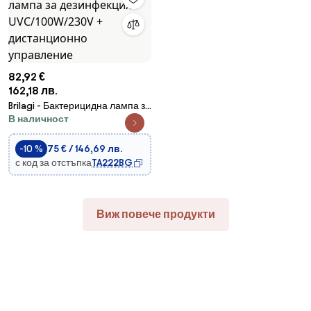
82,92 €
162,18 лв.
Brilagi - Бактерицидна лампа за
В наличност
дезинфекция UVC/100W/230V
+ дистанционно управление
-10 %
75 € / 146,69 лв.
с код за отстъпка
TA222BG
Виж повече продукти