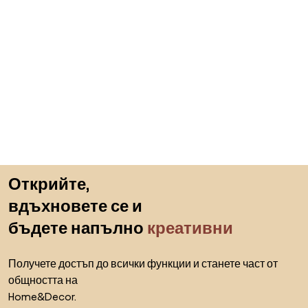
Пропускане към началото
Открийте,
вдъхновете се и
бъдете напълно
креативни
Получете достъп до всички функции и станете част от
общността на
Home&Decor.