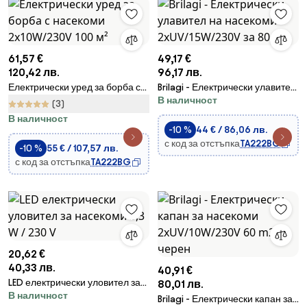
61,57 €
49,17 €
120,42 лв.
96,17 лв.
Електрически уред за борба с
Brilagi - Електрически улавител
В наличност
насекоми 2x10W/230V 100 м²
на насекоми 2xUV/15W/230V за
(3)
80 m2
В наличност
-10 %
44 € / 86,06 лв.
с код за отстъпка
TA222BG
-10 %
55 € / 107,57 лв.
с код за отстъпка
TA222BG
20,62 €
40,33 лв.
40,91 €
LED електрически уловител за
80,01 лв.
В наличност
насекоми 3,3 W / 230 V
Brilagi - Електрически капан за