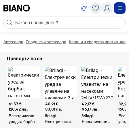
Пропускане към съдържанието
Търсене
Пропускане към футъра
Аксесоари
Градински аксесоари
Капани и средства против насе
Препоръчва се
61,57 €
40,91 €
49,17 €
82,23
120,42 лв.
80,01 лв.
96,17 лв.
160,8
Електрически
Brilagi -
Brilagi -
Елек
уред за борба с
Електрически
Електрически
уред 
насекоми
уред за
улавител на
насе