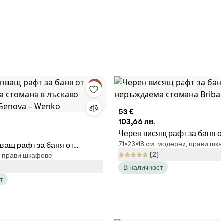
53 €
103,66 лв.
Черен висящ рафт за баня о
71×23×18 cм, модерни, прави ш
ащ рафт за баня от
неръждаема стомана Briba
(2)
м, прави шкафове
а стомана в лъскаво
В наличност
 Genova – Wenko
т