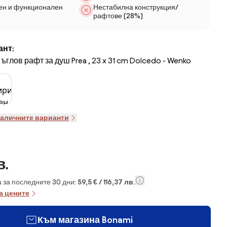
ен и функционален
Нестабилна конструкция/
рафтове (28%)
ант:
ъглов рафт за душ Prea , 23 x 31 cm Dolcedo - Wenko
наличните варианти
в.
 за последните 30 дни:
59,5 € / 116,37 лв.
а цените
Към магазина Bonami