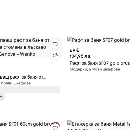
69 €
134,95 лв.
Рафт за баня SF07 gold bru
Модерни, ъглови шкафове
ащ рафт за баня от
м, прави шкафове
а стомана в лъскаво
 Genova – Wenko
т