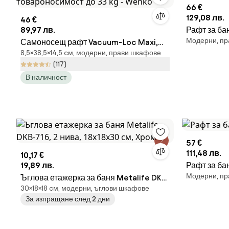
66 €
129,08 лв.
46 €
89,97 лв.
Рафт за ба
Модерни, пр
Самоносещ рафт Vacuum-Loc Maxi,
8,5×38,5×14,5 cм, модерни, прави шкафове
товароносимост до 33 kg - Wenko
(117)
В наличност
57 €
111,48 лв.
10,17 €
19,89 лв.
Рафт за ба
Модерни, пр
Ъглова етажерка за баня Metalife DKB-
30×18×18 cм, модерни, ъглови шкафове
716, 2 нива, 18x18x30 см, Хром
За изпращане след 2 дни