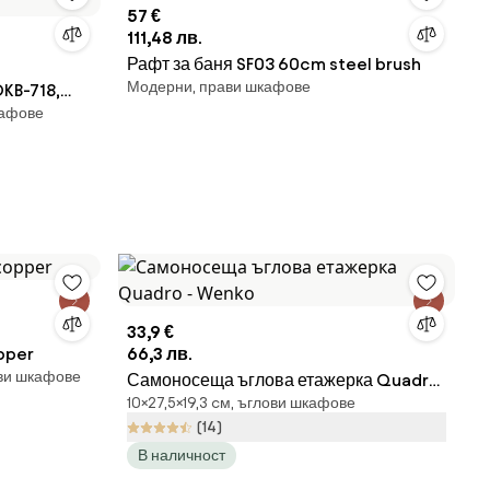
57 €
111,48 лв.
Рафт за баня SF03 60cm steel brush
Модерни, прави шкафове
DKB-718,
кафове
33,9 €
pper
66,3 лв.
ви шкафове
Самоносеща ъглова етажерка Quadro
10×27,5×19,3 cм, ъглови шкафове
- Wenko
(14)
В наличност