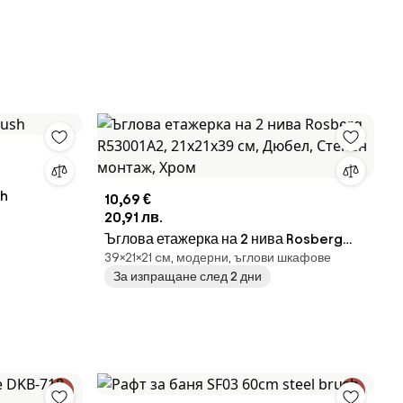
sh
10,69 €
20,91 лв.
Ъглова етажерка на 2 нива Rosberg
39×21×21 cм, модерни, ъглови шкафове
R53001A2, 21х21х39 см, Дюбел, Стенен
За изпращане след 2 дни
монтаж, Хром