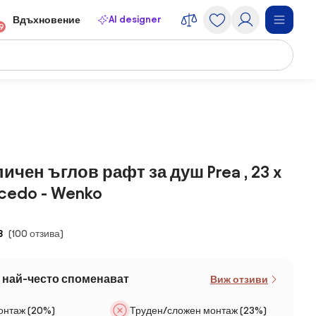
AI designer
Вдъхновение
9
ичен ъглов рафт за душ Prea , 23 x
lcedo - Wenko
8
(100 отзива)
 най-често споменават
Виж отзиви
онтаж (20%)
Труден/сложен монтаж (23%)