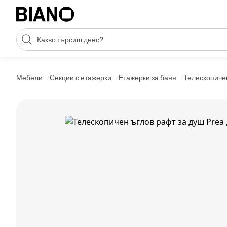
Пропускане към съдържанието
Търсене
Пропускане към футъра
Мебели
Секции с етажерки
Етажерки за баня
Телескопичен