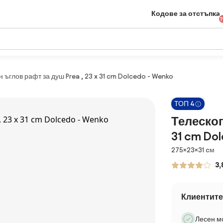
Кодове за отстъпка
1
 ъглов рафт за душ Prea , 23 x 31 cm Dolcedo - Wenko
ТОП 4
Телескоп
31 cm Do
Размери
275×23×31 cм
3,
Клиентите
Лесен м