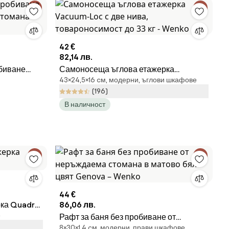
42 €
82,14 лв.
обиване
Самоносеща ъглова етажерка
43×24,5×16 cм, модерни, ъглови шкафове
томана
Vacuum-Loc с две нива,
(196)
товароносимост до 33 кг - Wenko
В наличност
44 €
ка Quadro
86,06 лв.
е
Рафт за баня без пробиване от
8×30×1,4 cм, модерни, прави шкафове