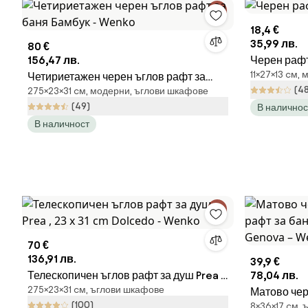
18,4 €
35,99 лв.
80 €
156,47 лв.
Черен рафт
11×27×13 cм,
Четириетажен черен ъглов рафт за
(4
275×23×31 cм, модерни, ъглови шкафове
баня Бамбук - Wenko
(49)
В наличнос
В наличност
70 €
136,91 лв.
39,9 €
Телескопичен ъглов рафт за душ Prea ,
78,04 лв.
275×23×31 cм, ъглови шкафове
23 x 31 cm Dolcedo - Wenko
Матово че
(100)
8×36×17 cм,