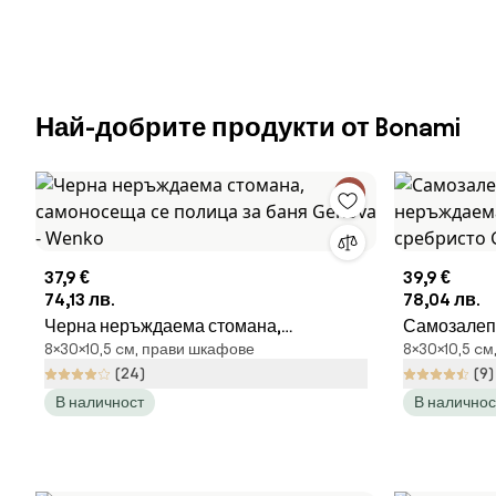
Най-добрите продукти от Bonami
37,9 €
39,9 €
74,13 лв.
78,04 лв.
Черна неръждаема стомана,
Самозалепв
8×30×10,5 cм, прави шкафове
8×30×10,5 c
самоносеща се полица за баня Genova
неръждаем
(24)
(9)
- Wenko
сребристо
В наличност
В наличнос