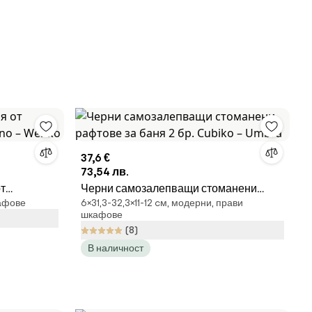
37,6 €
73,54 лв.
т
Черни самозалепващи стоманени
кафове
6×31,3-32,3×11-12 cм, модерни, прави
no – Wenko
рафтове за баня 2 бр. Cubiko – Umbra
шкафове
(8)
В наличност