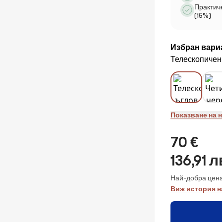
Практич
(15%)
Избран вари
Телескопичен 
Показване на 
70 €
136,91 л
Най-добра цена
Виж история н