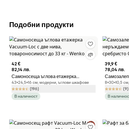
Подобни продукти
42 €
39,9 €
82,14 лв.
78,04 лв.
Самоносеща ъглова етажерка
Самозалепв
43×24,5×16 cм, модерни, ъглови шкафове
8×30×10,5 c
Vacuum-Loc с две нива,
неръждаем
(196)
(9)
товароносимост до 33 кг - Wenko
сребристо
В наличност
В наличнос