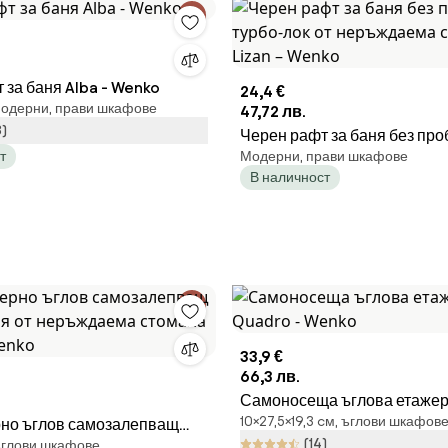
 за баня Alba - Wenko
24,4 €
 модерни, прави шкафове
47,72 лв.
8)
Черен рафт за баня без пр
т
Модерни, прави шкафове
турбо-лок от неръждаема с
В наличност
Lizan – Wenko
33,9 €
66,3 лв.
Самоносеща ъглова етажер
10×27,5×19,3 cм, ъглови шкафов
рно ъглов самозалепващ
- Wenko
(14)
 ъглови шкафове