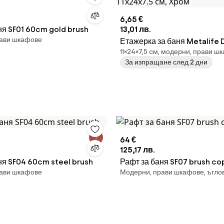
6,65 €
ня SF01 60cm gold brush
13,01 лв.
ави шкафове
Етажерка за баня Metalife 
11×24×7,5 cм, модерни, прави ш
11х24х7.5 см, Хром
За изпращане след 2 дни
64 €
125,17 лв.
ня SF04 60cm steel brush
Рафт за баня SF07 brush co
ави шкафове
Модерни, прави шкафове, ъгло