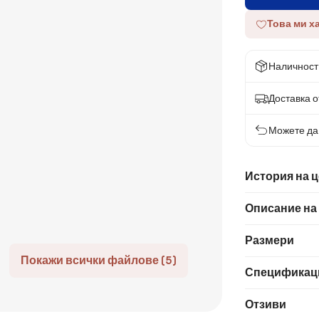
Това ми х
Наличност
Доставка от
Можете да 
История на 
Описание на
Размери
Покажи всички файлове (5)
Спецификац
Отзиви