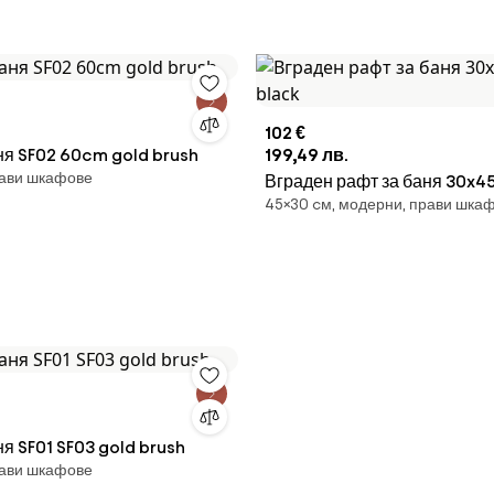
102 €
ня SF02 60cm gold brush
199,49 лв.
ави шкафове
Вграден рафт за баня 30x45 matte
45×30 cм, модерни, прави шка
black
я SF01 SF03 gold brush
ави шкафове