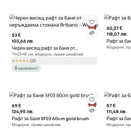
60,37 €
118,07 лв.
53 €
103,66 лв.
Рафт за ба
Модерни, пр
Черен висящ рафт за баня от
71×23×18 cм, модерни, прави шкафове
неръждаема стомана Bribano – Wenko
(2)
В наличност
69 €
57 €
134,95 лв.
111,48 лв.
Рафт за баня SF03 60cm gold brush
Рафт за бан
Модерни, прави шкафове
Модерни, пр