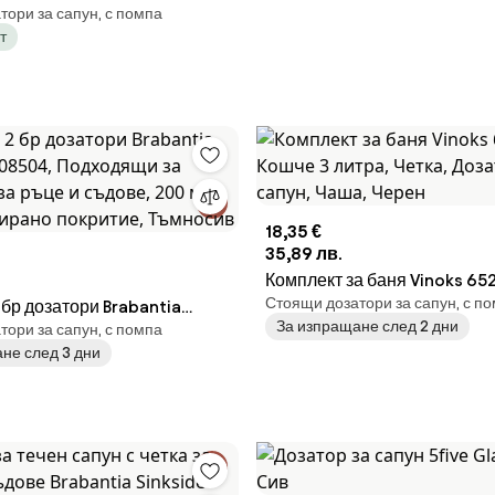
ори за сапун, с помпа
т
18,35 €
35,89 лв.
Комплект за баня Vinoks 65
Стоящи дозатори за сапун, с п
 бр дозатори Brabantia
Кошче 3 литра, Четка, Дозат
За изпращане след 2 дни
ори за сапун, с помпа
 Подходящи за
Чаша, Черен
не след 3 дни
за ръце и съдове, 200 мл,
ирано покритие, Тъмносив