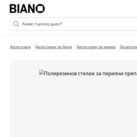
Пропускане към съдържанието
Търсене
Пропускане към футъра
Аксесоари
Аксесоари за баня
Аксесоари за мивка
Дозатори