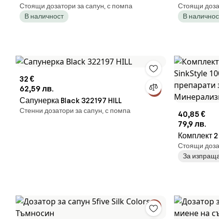
Стоящи дозатори за сапун, с помпа
Стоящи дозат
- Черен
дисплей
В наличност
В наличнос
32 €
62,59 лв.
Сапунерка Black 322197 HILL
Стенни дозатори за сапун, с помпа
40,85 €
79,9 лв.
Комплект 2
Стоящи дозат
SinkStyle 1008504,
За изпраща
препарати 
Минерализ