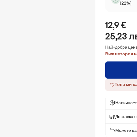
(22%)
12,9 €
25,23 л
Най-добра цена
Виж история н
Това ми х
Наличност
Доставка от
Можете да 