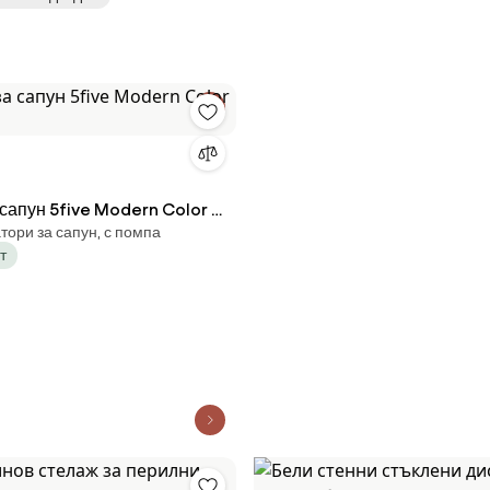
 се основа, Голяма помпа,
 сапун 5five Modern Color -
ори за сапун, с помпа
т