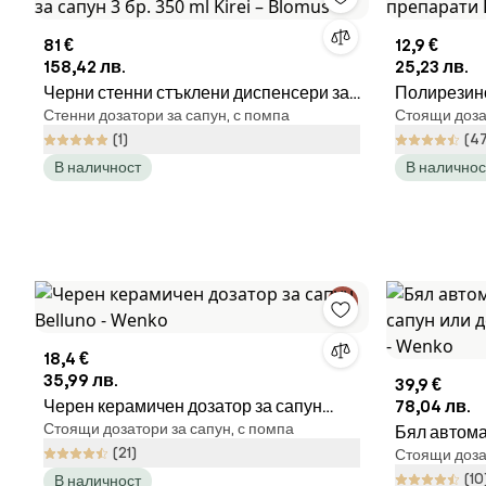
81 €
12,9 €
158,42 лв.
25,23 лв.
Черни стенни стъклени диспенсери за
Полирезино
Стенни дозатори за сапун, с помпа
Стоящи дозат
сапун 3 бр. 350 ml Kirei – Blomus
препарати 
(1)
(4
В наличност
В наличнос
18,4 €
35,99 лв.
39,9 €
Черен керамичен дозатор за сапун
78,04 лв.
Стоящи дозатори за сапун, с помпа
Belluno - Wenko
Бял автома
(21)
Стоящи дозат
или дезинфе
(10
В наличност
Wenko