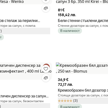
81 €
158,42 лв.
в стелаж за перилни
Бели стенни стъклени диспе
ори за сапун, с помпа
Стенни дозатори за сапун, с по
Resa - Wenko
сапун 3 бр. 350 ml Kirei – Bl
В наличност
7)
т
36,9 €
72,17 лв.
Кремообразен бял дозатор з
Стоящи дозатори за сапун, с п
тичен диспенсер за сапун
250 мл - Blomus
(3)
ори за сапун, безконтактен
ктант , 400 ml Larino -
)
В наличност