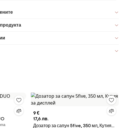
цените
 продукта
ии
9 €
UO
17,6 лв.
мпа
Дозатор за сапун 5five, 350 мл, Кутия