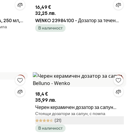
16,49 €
32,25 лв.
, 250 мл,
WENKO 23984100 - Дозатор за течен
омпа
сапун PADUA 210 мл кафяв/черен
В наличност
18,4 €
35,99 лв.
Черен керамичен дозатор за сапун
Стоящи дозатори за сапун, с помпа
Belluno - Wenko
(21)
В наличност