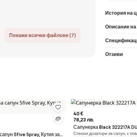
История на 
Описание на
Покажи всички файлове (7)
Спецификац
Отзиви
40 €
78,23 лв.
Сапунерка Black 322217A D
Стенни дозатори за сапун, с по
сапун 5five Spray, Кутия за