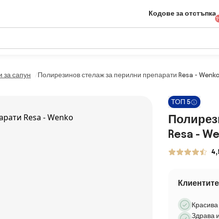
Кодове за отстъпка
1
 за сапун
Полирезинов стелаж за перилни препарати Resa - Wenk
ТОП 5
Полирез
Resa - W
4,
Клиентите
Красива 
Здрава 