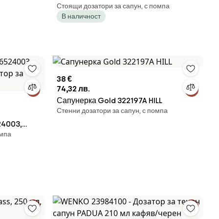
Стоящи дозатори за сапун, с помпа
за дисплей
В наличност
38 €
74,32 лв.
Сапунерка Gold 322197A HILL
Стенни дозатори за сапун, с помпа
24003,
омпа
ор за сапун,