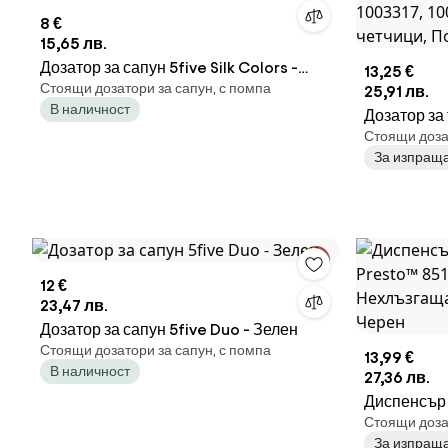
8 €
15,65 лв.
Дозатор за сапун 5five Silk Colors -
13,25 €
Стоящи дозатори за сапун, с помпа
Тъмносин
25,91 лв.
В наличност
Дозатор за 
Стоящи дозат
на съдове B
За изпраща
100 мл, По
Поставка,
12 €
23,47 лв.
Дозатор за сапун 5five Duo - Зелен
Стоящи дозатори за сапун, с помпа
13,99 €
В наличност
27,36 лв.
Диспенсър 
Стоящи дозат
Presto™ 85
За изпраща