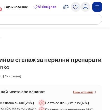
AI designer
Вдъхновение
9
o
инов стелаж за перилни препарати
enko
5
(47 отзива)
 най-често споменават
Виж отзиви
и стилна визия (28%)
Боята се лющи бързо (17%)
и стабилна конструкция
Протичане на препарата (6%)