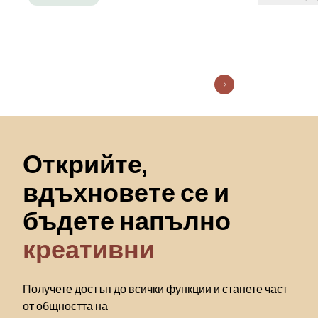
Пропускане към началото
Открийте,
вдъхновете се и
бъдете напълно
креативни
Получете достъп до всички функции и станете част
от общността на