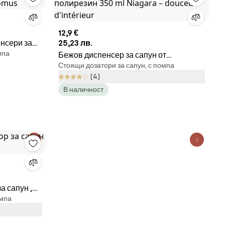
12,9 €
нсери за
25,23 лв.
мпа
omus
Бежов диспенсер за сапун от
Стоящи дозатори за сапун, с помпа
полирезин 350 ml Niagara – douceur
(4)
d'intérieur
В наличност
а сапун ,
омпа