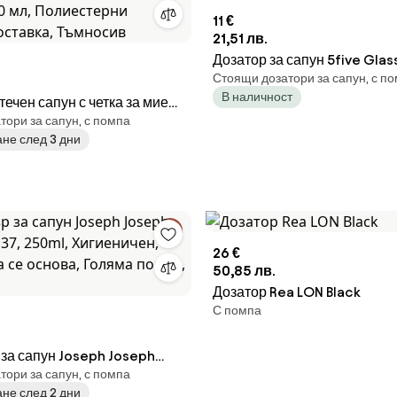
11 €
21,51 лв.
Дозатор за сапун 5five Glass
Стоящи дозатори за сапун, с п
Сив
В наличност
течен сапун с четка за миене
ори за сапун, с помпа
rabantia Sinkside 1003317,
не след 3 дни
лиестерни четчици,
 Тъмносив
26 €
50,85 лв.
Дозатор Rea LON Black
С помпа
за сапун Joseph Joseph
ори за сапун, с помпа
137, 250ml, Хигиеничен,
не след 2 дни