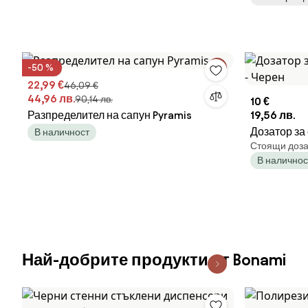
Нехлъзгаща
Черен
-50 %
22,99 €
46,09 €
44,96 лв.
90,14 лв.
10 €
Разпределител на сапун Pyramis
19,56 лв.
Дозатор за
В наличност
Стоящи дозат
Черен
В наличнос
Най-добрите продукти от Bonami